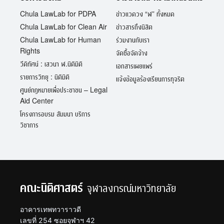
Chula LawLab for PDPA
ข่าวแวดวง “ฬ” ทั้งหมด
Chula LawLab for Clean Air
ข่าวสารถึงนิสิต
Chula LawLab for Human
ร่วมงานกับเรา
Rights
จัดซื้อจัดจ้าง
วีดิทัศน์ : เสวนา ฬ.นิติมิติ
เอกสารเผยแพร่
รายการวิทยุ : นิติมิติ
แจ้งข้อมูลร้องเรียนการทุจริต
ศูนย์กฎหมายเพื่อประชาชน – Legal
Aid Center
โครงการอบรม สัมมนา บริการ
วิชาการ
คณะนิติศาสตร์
จุฬาลงกรณ์มหาวิทยาลัย
อาคารเทพทวาราวดี
เลขที่ 254 ซอยจุฬาฯ 42