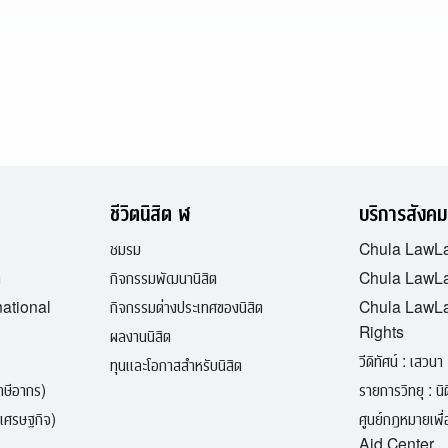
ชีวิตนิสิต ฬ
บริการสังคม
ชมรม
Chula LawL
ต
กิจกรรมพัฒนานิสิต
Chula LawLa
national
กิจกรรมต่างประเทศของนิสิต
Chula LawL
Rights
ผลงานนิสิต
วีดิทัศน์ : เสวนา 
ทุนและโอกาสสำหรับนิสิต
ภาษีอากร)
รายการวิทยุ : นิติ
เศรษฐกิจ)
ศูนย์กฎหมายเพ
Aid Center