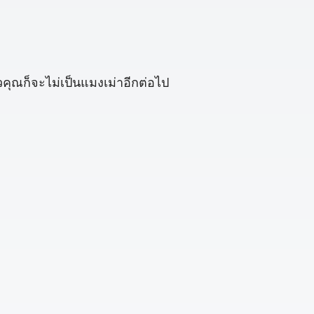
วคุณก็จะไม่เป็นแมงเม่าอีกต่อไป