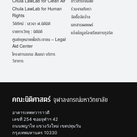
Chula LawLab for Clean Air
ข่าวสารถึงนิสิต
Chula LawLab for Human
ร่วมงานกับเรา
Rights
จัดซื้อจัดจ้าง
วีดิทัศน์ : เสวนา ฬ.นิติมิติ
เอกสารเผยแพร่
รายการวิทยุ : นิติมิติ
แจ้งข้อมูลร้องเรียนการทุจริต
ศูนย์กฎหมายเพื่อประชาชน – Legal
Aid Center
โครงการอบรม สัมมนา บริการ
วิชาการ
คณะนิติศาสตร์
จุฬาลงกรณ์มหาวิทยาลัย
อาคารเทพทวาราวดี
เลขที่ 254 ซอยจุฬาฯ 42
ถนนพญาไท แขวงวังใหม่ เขตปทุมวัน
กรุงเทพมหานคร 10330