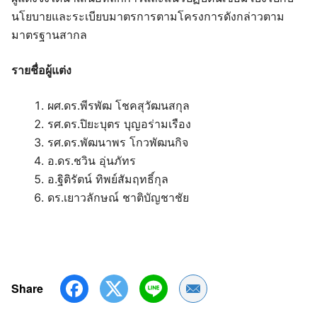
นโยบายและระเบียบมาตรการตามโครงการดังกล่าวตาม
มาตรฐานสากล
รายชื่อผู้แต่ง
ผศ.ดร.พีรพัฒ โชคสุวัฒนสกุล
รศ.ดร.ปิยะบุตร บุญอร่ามเรือง
รศ.ดร.พัฒนาพร โกวพัฒนกิจ
อ.ดร.ชวิน อุ่นภัทร
อ.ฐิติรัตน์ ทิพย์สัมฤทธิ์กุล
ดร.เยาวลักษณ์ ชาติบัญชาชัย
Share
Share by Email