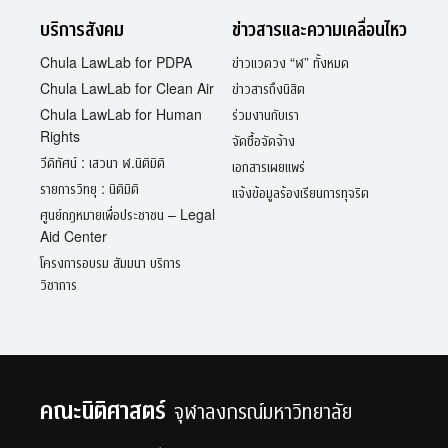
บริการสังคม
ข่าวสารและความเคลื่อนไหว
Chula LawLab for PDPA
ข่าวแวดวง “ฬ” ทั้งหมด
Chula LawLab for Clean Air
ข่าวสารถึงนิสิต
Chula LawLab for Human
ร่วมงานกับเรา
Rights
จัดซื้อจัดจ้าง
วีดิทัศน์ : เสวนา ฬ.นิติมิติ
เอกสารเผยแพร่
รายการวิทยุ : นิติมิติ
แจ้งข้อมูลร้องเรียนการทุจริต
ศูนย์กฎหมายเพื่อประชาชน – Legal
Aid Center
โครงการอบรม สัมมนา บริการ
วิชาการ
คณะนิติศาสตร์
จุฬาลงกรณ์มหาวิทยาลัย