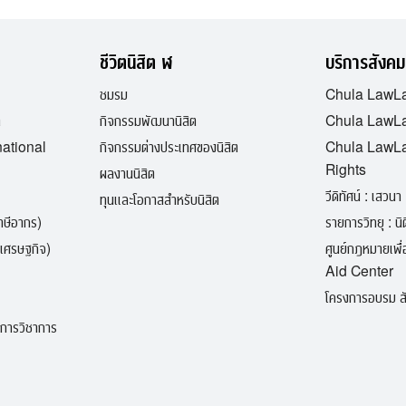
ชีวิตนิสิต ฬ
บริการสังคม
ชมรม
Chula LawL
ต
กิจกรรมพัฒนานิสิต
Chula LawLa
national
กิจกรรมต่างประเทศของนิสิต
Chula LawL
Rights
ผลงานนิสิต
วีดิทัศน์ : เสวนา 
ทุนและโอกาสสำหรับนิสิต
ภาษีอากร)
รายการวิทยุ : นิติ
เศรษฐกิจ)
ศูนย์กฎหมายเพ
Aid Center
โครงการอบรม สั
ิการวิชาการ