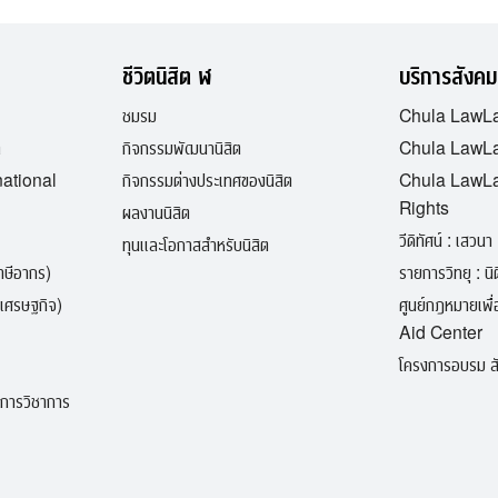
ชีวิตนิสิต ฬ
บริการสังคม
ชมรม
Chula LawL
ต
กิจกรรมพัฒนานิสิต
Chula LawLa
national
กิจกรรมต่างประเทศของนิสิต
Chula LawL
Rights
ผลงานนิสิต
วีดิทัศน์ : เสวนา 
ทุนและโอกาสสำหรับนิสิต
ภาษีอากร)
รายการวิทยุ : นิติ
เศรษฐกิจ)
ศูนย์กฎหมายเพ
Aid Center
โครงการอบรม สั
ิการวิชาการ