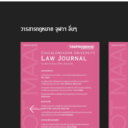
วารสารกฎหมาย จุฬาฯ
อื่นๆ