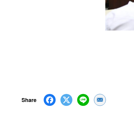
Share
Share by Emai