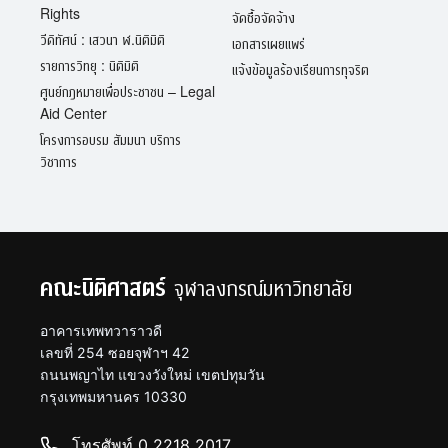
Rights
จัดซื้อจัดจ้าง
วีดิทัศน์ : เสวนา ฬ.นิติมิติ
เอกสารเผยแพร่
รายการวิทยุ : นิติมิติ
แจ้งข้อมูลร้องเรียนการทุจริต
ศูนย์กฎหมายเพื่อประชาชน – Legal
Aid Center
โครงการอบรม สัมมนา บริการ
วิชาการ
คณะนิติศาสตร์
จุฬาลงกรณ์มหาวิทยาลัย
อาคารเทพทวาราวดี
เลขที่ 254 ซอยจุฬาฯ 42
ถนนพญาไท แขวงวังใหม่ เขตปทุมวัน
กรุงเทพมหานคร 10330
โทรศัพท์ 0 2218 2017