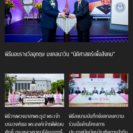
พิธีมอบรางวัลอุกฤษ มงคลนาวิน “นิติศาสตร์เพื่อสังคม”
พิธีวางพวงมาลาพระรูป พระเจ้า
พิธีลงนามบันทึกข้อตกลงความ
บรมวงศ์เธอ พระองค์เจ้ารพีพัฒน
ร่วมมือด้านโครงการ
ศักดิ์ กรมหลวงราชบุรีดิเรกฤทธิ์
ประกาศนียบัตรบัณฑิตการกำกับ