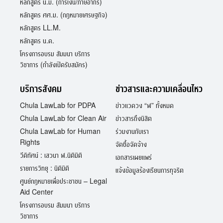
หลักสูตร น.ม. (การเงิน/ภาษีอากร)
หลักสูตร ศศ.ม. (กฎหมายเศรษฐกิจ)
หลักสูตร LL.M.
หลักสูตร น.ด.
โครงการอบรม สัมมนา บริการ
วิชาการ (กำลังเปิดรับสมัคร)
บริการสังคม
ข่าวสารและความเคลื่อนไหว
Chula LawLab for PDPA
ข่าวแวดวง “ฬ” ทั้งหมด
Chula LawLab for Clean Air
ข่าวสารถึงนิสิต
Chula LawLab for Human
ร่วมงานกับเรา
Rights
จัดซื้อจัดจ้าง
วีดิทัศน์ : เสวนา ฬ.นิติมิติ
เอกสารเผยแพร่
รายการวิทยุ : นิติมิติ
แจ้งข้อมูลร้องเรียนการทุจริต
ศูนย์กฎหมายเพื่อประชาชน – Legal
Aid Center
โครงการอบรม สัมมนา บริการ
วิชาการ