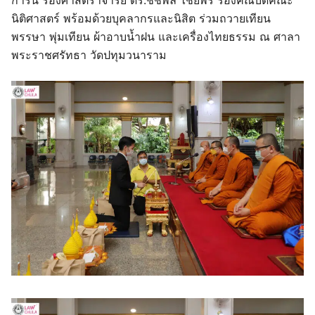
การนี้ รองศาสตราจารย์ ดร.ชัชพล ไชยพร รองคณบดีคณะ
นิติศาสตร์ พร้อมด้วยบุคลากรและนิสิต ร่วมถวายเทียน
พรรษา พุ่มเทียน ผ้าอาบน้ำฝน และเครื่องไทยธรรม ณ ศาลา
พระราชศรัทธา วัดปทุมวนาราม