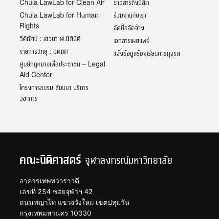
Chula LawLab for Clean Air
ข่าวสารถึงนิสิต
Chula LawLab for Human
ร่วมงานกับเรา
Rights
จัดซื้อจัดจ้าง
วีดิทัศน์ : เสวนา ฬ.นิติมิติ
เอกสารเผยแพร่
รายการวิทยุ : นิติมิติ
แจ้งข้อมูลร้องเรียนการทุจริต
ศูนย์กฎหมายเพื่อประชาชน – Legal
Aid Center
โครงการอบรม สัมมนา บริการ
วิชาการ
คณะนิติศาสตร์
จุฬาลงกรณ์มหาวิทยาลัย
อาคารเทพทวาราวดี
เลขที่ 254 ซอยจุฬาฯ 42
ถนนพญาไท แขวงวังใหม่ เขตปทุมวัน
กรุงเทพมหานคร 10330