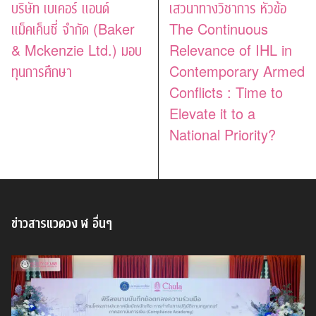
บริษัท เบเคอร์ แอนด์
เสวนาทางวิชาการ หัวข้อ
แม็คเค็นซี่ จำกัด (Baker
The Continuous
& Mckenzie Ltd.) มอบ
Relevance of IHL in
ทุนการศึกษา
Contemporary Armed
Conflicts : Time to
Elevate it to a
National Priority?
ข่าวสารแวดวง ฬ อื่นๆ