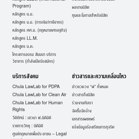
Program)
ผลงานนิสิต
หลักสูตร น.ม.
ทุนและโอกาสสำหรับนิสิต
หลักสูตร น.ม. (การเงิน/ภาษีอากร)
หลักสูตร ศศ.ม. (กฎหมายเศรษฐกิจ)
หลักสูตร LL.M.
หลักสูตร น.ด.
โครงการอบรม สัมมนา บริการ
วิชาการ (กำลังเปิดรับสมัคร)
บริการสังคม
ข่าวสารและความเคลื่อนไหว
Chula LawLab for PDPA
ข่าวแวดวง “ฬ” ทั้งหมด
Chula LawLab for Clean Air
ข่าวสารถึงนิสิต
Chula LawLab for Human
ร่วมงานกับเรา
Rights
จัดซื้อจัดจ้าง
วีดิทัศน์ : เสวนา ฬ.นิติมิติ
เอกสารเผยแพร่
รายการวิทยุ : นิติมิติ
แจ้งข้อมูลร้องเรียนการทุจริต
ศูนย์กฎหมายเพื่อประชาชน – Legal