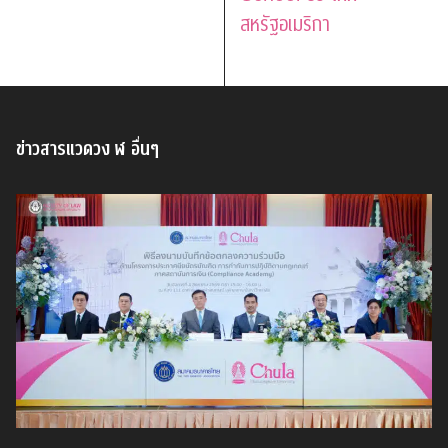
สหรัฐอเมริกา
ข่าวสารแวดวง ฬ อื่นๆ