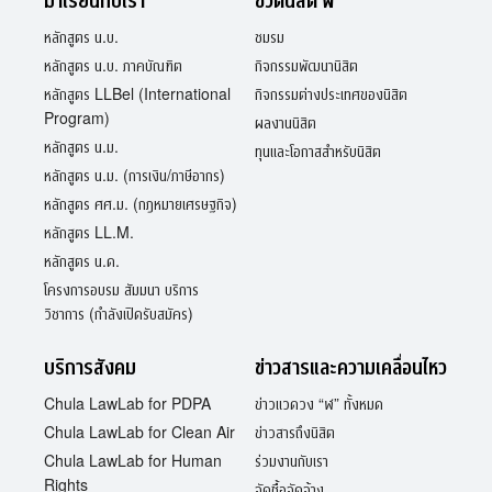
มาเรียนกับเรา
ชีวิตนิสิต ฬ
หลักสูตร น.บ.
ชมรม
หลักสูตร น.บ. ภาคบัณฑิต
กิจกรรมพัฒนานิสิต
หลักสูตร LLBel (International
กิจกรรมต่างประเทศของนิสิต
Program)
ผลงานนิสิต
หลักสูตร น.ม.
ทุนและโอกาสสำหรับนิสิต
หลักสูตร น.ม. (การเงิน/ภาษีอากร)
หลักสูตร ศศ.ม. (กฎหมายเศรษฐกิจ)
หลักสูตร LL.M.
หลักสูตร น.ด.
โครงการอบรม สัมมนา บริการ
วิชาการ (กำลังเปิดรับสมัคร)
บริการสังคม
ข่าวสารและความเคลื่อนไหว
Chula LawLab for PDPA
ข่าวแวดวง “ฬ” ทั้งหมด
Chula LawLab for Clean Air
ข่าวสารถึงนิสิต
Chula LawLab for Human
ร่วมงานกับเรา
Rights
จัดซื้อจัดจ้าง