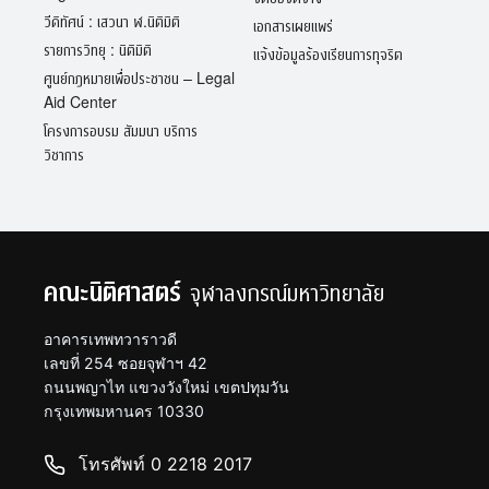
วีดิทัศน์ : เสวนา ฬ.นิติมิติ
เอกสารเผยแพร่
รายการวิทยุ : นิติมิติ
แจ้งข้อมูลร้องเรียนการทุจริต
ศูนย์กฎหมายเพื่อประชาชน – Legal
Aid Center
โครงการอบรม สัมมนา บริการ
วิชาการ
คณะนิติศาสตร์
จุฬาลงกรณ์มหาวิทยาลัย
อาคารเทพทวาราวดี
เลขที่ 254 ซอยจุฬาฯ 42
ถนนพญาไท แขวงวังใหม่ เขตปทุมวัน
กรุงเทพมหานคร 10330
โทรศัพท์ 0 2218 2017