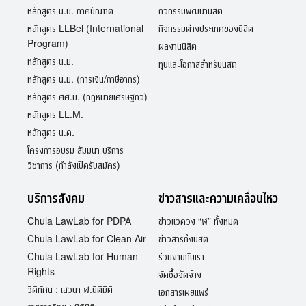
หลักสูตร น.บ. ภาคบัณฑิต
กิจกรรมพัฒนานิสิต
หลักสูตร LLBel (International
กิจกรรมต่างประเทศของนิสิต
Program)
ผลงานนิสิต
หลักสูตร น.ม.
ทุนและโอกาสสำหรับนิสิต
หลักสูตร น.ม. (การเงิน/ภาษีอากร)
หลักสูตร ศศ.ม. (กฎหมายเศรษฐกิจ)
หลักสูตร LL.M.
หลักสูตร น.ด.
โครงการอบรม สัมมนา บริการ
วิชาการ (กำลังเปิดรับสมัคร)
บริการสังคม
ข่าวสารและความเคลื่อนไหว
Chula LawLab for PDPA
ข่าวแวดวง “ฬ” ทั้งหมด
Chula LawLab for Clean Air
ข่าวสารถึงนิสิต
Chula LawLab for Human
ร่วมงานกับเรา
Rights
จัดซื้อจัดจ้าง
วีดิทัศน์ : เสวนา ฬ.นิติมิติ
เอกสารเผยแพร่