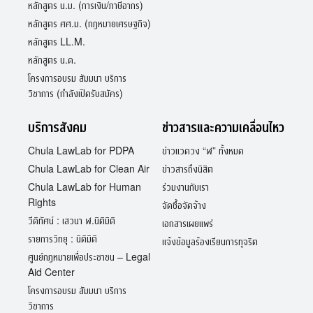
หลักสูตร น.ม. (การเงิน/ภาษีอากร)
หลักสูตร ศศ.ม. (กฎหมายเศรษฐกิจ)
หลักสูตร LL.M.
หลักสูตร น.ด.
โครงการอบรม สัมมนา บริการ
วิชาการ (กำลังเปิดรับสมัคร)
บริการสังคม
ข่าวสารและความเคลื่อนไหว
Chula LawLab for PDPA
ข่าวแวดวง “ฬ” ทั้งหมด
Chula LawLab for Clean Air
ข่าวสารถึงนิสิต
Chula LawLab for Human
ร่วมงานกับเรา
Rights
จัดซื้อจัดจ้าง
วีดิทัศน์ : เสวนา ฬ.นิติมิติ
เอกสารเผยแพร่
รายการวิทยุ : นิติมิติ
แจ้งข้อมูลร้องเรียนการทุจริต
ศูนย์กฎหมายเพื่อประชาชน – Legal
Aid Center
โครงการอบรม สัมมนา บริการ
วิชาการ