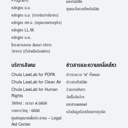
Program)
ผลงานนิสิต
หลักสูตร น.ม.
ทุนและโอกาสสำหรับนิสิต
หลักสูตร น.ม. (การเงิน/ภาษีอากร)
หลักสูตร ศศ.ม. (กฎหมายเศรษฐกิจ)
หลักสูตร LL.M.
หลักสูตร น.ด.
โครงการอบรม สัมมนา บริการ
วิชาการ (กำลังเปิดรับสมัคร)
บริการสังคม
ข่าวสารและความเคลื่อนไหว
Chula LawLab for PDPA
ข่าวแวดวง “ฬ” ทั้งหมด
Chula LawLab for Clean Air
ข่าวสารถึงนิสิต
Chula LawLab for Human
ร่วมงานกับเรา
Rights
จัดซื้อจัดจ้าง
วีดิทัศน์ : เสวนา ฬ.นิติมิติ
เอกสารเผยแพร่
รายการวิทยุ : นิติมิติ
แจ้งข้อมูลร้องเรียนการทุจริต
ศูนย์กฎหมายเพื่อประชาชน – Legal
Aid Center