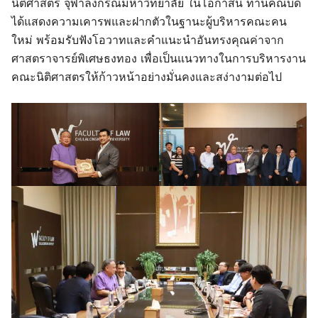
นิติศาสตร์ จุฬาลงกรณ์มหาวิทยาลัย ในโอกาสนี้ ท่านคณบดี
ได้แสดงความเคารพและฝากตัวในฐานะผู้บริหารคณะคน
ใหม่ พร้อมรับฟังโอวาทและคำแนะนำอันทรงคุณค่าจาก
ศาสตราจารย์พิเศษธงทอง เพื่อเป็นแนวทางในการบริหารงาน
คณะนิติศาสตรให้ก้าวหน้าอย่างมั่นคงและสง่างามต่อไป