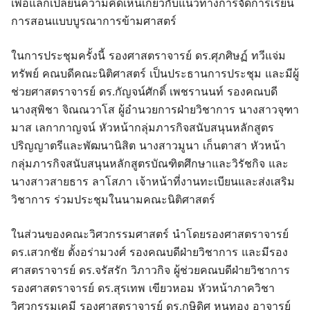
เพื่อแลกเปลี่ยนความคิดเห็นเกี่ยวกับแนวทางการจัดการเรียน
การสอนแบบบูรณาการข้ามศาสตร์
ในการประชุมครั้งนี้ รองศาสตราจารย์ ดร.ศุภศิษฏ์ ทวีแจ่ม
ทรัพย์ คณบดีคณะนิติศาสตร์ เป็นประธานการประชุม และมีผู้
ช่วยศาสตราจารย์ ดร.กัญจน์ศักดิ์ เพชรานนท์ รองคณบดี
นางสุพิชา จิณณวาโส ผู้อำนวยการฝ่ายวิชาการ นางสาวจุฑา
มาส เลกากาญจน์ หัวหน้ากลุ่มภารกิจสนับสนุนหลักสูตร
ปริญญาตรีและพัฒนานิสิต นางสาวมูนา เก็นตาสา หัวหน้า
กลุ่มภารกิจสนับสนุนหลักสูตรบัณฑิตศึกษาและวิรัชกิจ และ
นางสาวสายธาร ลาโสภา เจ้าหน้าที่งานทะเบียนและส่งเสริม
วิชาการ ร่วมประชุมในนามคณะนิติศาสตร์
ในส่วนของคณะวิศวกรรมศาสตร์ นำโดยรองศาสตราจารย์
ดร.เสวกชัย ตั้งอร่ามวงศ์ รองคณบดีฝ่ายวิชาการ และมีรอง
ศาสตราจารย์ ดร.จรัสรัก วิภาวกิจ ผู้ช่วยคณบดีฝ่ายวิชาการ
รองศาสตราจารย์ ดร.สุรเทพ เขียวหอม หัวหน้าภาควิชา
วิศวกรรมเคมี รองศาสตราจารย์ ดร.กษิดิศ หนูทอง อาจารย์