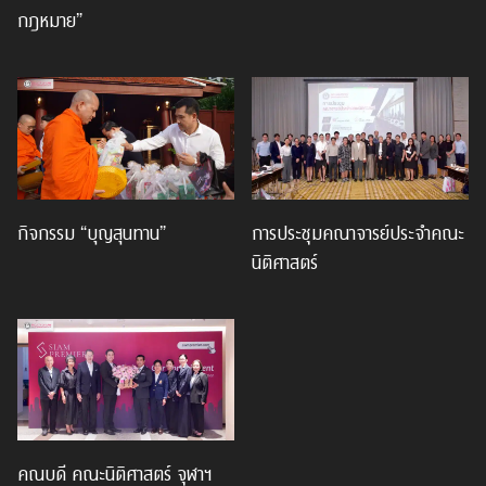
กฎหมาย”
กิจกรรม “บุญสุนทาน”
การประชุมคณาจารย์ประจำคณะ
นิติศาสตร์
คณบดี คณะนิติศาสตร์ จุฬาฯ