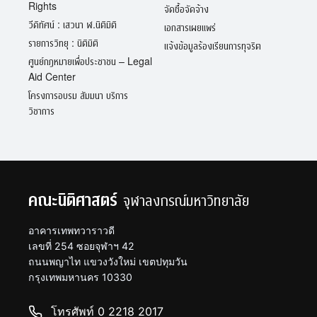
Rights
จัดซื้อจัดจ้าง
วีดิทัศน์ : เสวนา ฬ.นิติมิติ
เอกสารเผยแพร่
รายการวิทยุ : นิติมิติ
แจ้งข้อมูลร้องเรียนการทุจริต
ศูนย์กฎหมายเพื่อประชาชน – Legal
Aid Center
โครงการอบรม สัมมนา บริการ
วิชาการ
คณะนิติศาสตร์
จุฬาลงกรณ์มหาวิทยาลัย
อาคารเทพทวาราวดี
เลขที่ 254 ซอยจุฬาฯ 42
ถนนพญาไท แขวงวังใหม่ เขตปทุมวัน
กรุงเทพมหานคร 10330
โทรศัพท์ 0 2218 2017