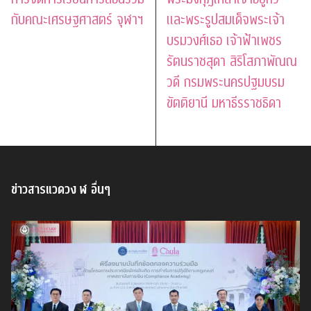
กับคณะเศรษฐศาสตร์ จุฬาฯ
และพระรูปสมเด็จพระเจ้า
บรมวงศ์เธอ เจ้าฟ้าเพชร
รัตนราชสุดา สิริโสภาพัณณ
วดี กรมพระนครปฐมบรม
ขัตติยานี มหาธีรราชธิดา
ข่าวสารแวดวง ฬ อื่นๆ