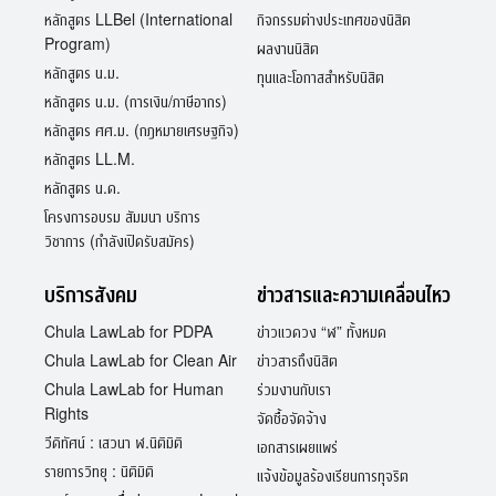
หลักสูตร LLBel (International
กิจกรรมต่างประเทศของนิสิต
Program)
ผลงานนิสิต
หลักสูตร น.ม.
ทุนและโอกาสสำหรับนิสิต
หลักสูตร น.ม. (การเงิน/ภาษีอากร)
หลักสูตร ศศ.ม. (กฎหมายเศรษฐกิจ)
หลักสูตร LL.M.
หลักสูตร น.ด.
โครงการอบรม สัมมนา บริการ
วิชาการ (กำลังเปิดรับสมัคร)
บริการสังคม
ข่าวสารและความเคลื่อนไหว
Chula LawLab for PDPA
ข่าวแวดวง “ฬ” ทั้งหมด
Chula LawLab for Clean Air
ข่าวสารถึงนิสิต
Chula LawLab for Human
ร่วมงานกับเรา
Rights
จัดซื้อจัดจ้าง
วีดิทัศน์ : เสวนา ฬ.นิติมิติ
เอกสารเผยแพร่
รายการวิทยุ : นิติมิติ
แจ้งข้อมูลร้องเรียนการทุจริต