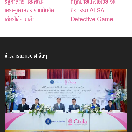
รัฐศาสตร์ และคณะ
กฎหมายแห่งเอเชีย จัด
เศรษฐศาสตร์ ร่วมกันจัด
กิจกรรม ALSA
เชียร์โต้สามเส้า
Detective Game
ข่าวสารแวดวง ฬ อื่นๆ