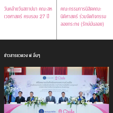
วันคล้ายวันสถาปนา คณะสห
คณะกรรมการนิสิตคณะ
เวชศาสตร์ ครบรอบ 27 ปี
นิติศาสตร์ ร่วมจัดกิจกรรม
ลอยกระทง (รักษ์มันลอย)
ข่าวสารแวดวง ฬ อื่นๆ