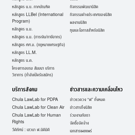
หลักสูตร น.บ. ภาคบัณฑิต
กิจกรรมพัฒนานิสิต
หลักสูตร LLBel (International
กิจกรรมต่างประเทศของนิสิต
Program)
ผลงานนิสิต
หลักสูตร น.ม.
ทุนและโอกาสสำหรับนิสิต
หลักสูตร น.ม. (การเงิน/ภาษีอากร)
หลักสูตร ศศ.ม. (กฎหมายเศรษฐกิจ)
หลักสูตร LL.M.
หลักสูตร น.ด.
โครงการอบรม สัมมนา บริการ
วิชาการ (กำลังเปิดรับสมัคร)
บริการสังคม
ข่าวสารและความเคลื่อนไหว
Chula LawLab for PDPA
ข่าวแวดวง “ฬ” ทั้งหมด
Chula LawLab for Clean Air
ข่าวสารถึงนิสิต
Chula LawLab for Human
ร่วมงานกับเรา
Rights
จัดซื้อจัดจ้าง
วีดิทัศน์ : เสวนา ฬ.นิติมิติ
เอกสารเผยแพร่