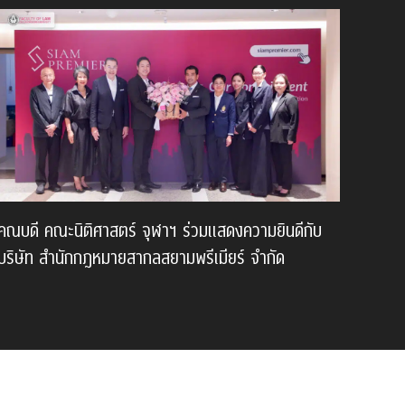
คณบดี คณะนิติศาสตร์ จุฬาฯ ร่วมแสดงความยินดีกับ
บริษัท สำนักกฎหมายสากลสยามพรีเมียร์ จำกัด