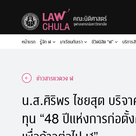
Skip
to
content
หน้าแรก
รู้จัก ฬ
มาเรียนกับเรา
ชีวิตนิสิต “ฬ”
บริการส
ข่าวสารแวดวง ฬ
น.ส.ศิริพร ไชยสุต บริจ
ทุน “48 ปีแห่งการก่อตั
เพื่อก้าวต่อไป ฬ”