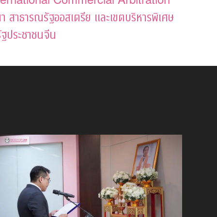
า สาธารณรัฐออสเตรีย และเขตบริหารพิเศษ
ัฐประชาชนจีน