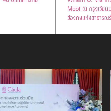
Moot ณ กรุงเวียนน
ฮ่องกงแห่งสาธารณร