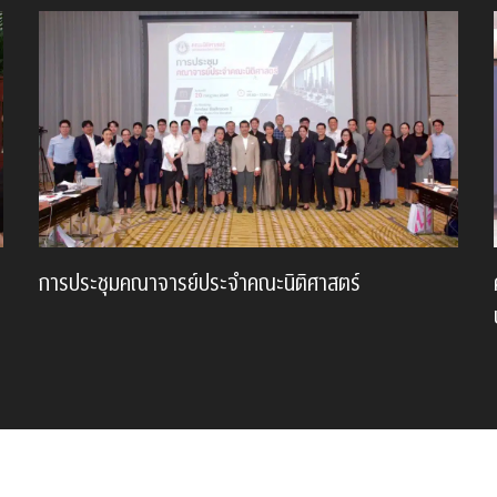
การประชุมคณาจารย์ประจำคณะนิติศาสตร์