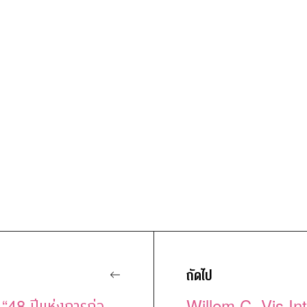
l
ถัดไป
“48 ปีแห่งการก่อ
Willem C. Vis In