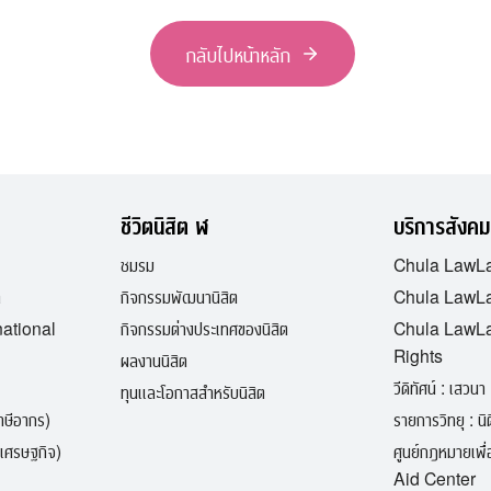
กลับไปหน้าหลัก
ชีวิตนิสิต ฬ
บริการสังคม
ชมรม
Chula LawL
ต
กิจกรรมพัฒนานิสิต
Chula LawLa
national
กิจกรรมต่างประเทศของนิสิต
Chula LawL
Rights
ผลงานนิสิต
วีดิทัศน์ : เสวนา 
ทุนและโอกาสสำหรับนิสิต
ภาษีอากร)
รายการวิทยุ : นิติ
เศรษฐกิจ)
ศูนย์กฎหมายเพ
Aid Center