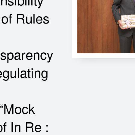
 of Rules
nsparency
egulating
 “Mock
of In Re :