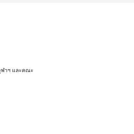
 จุฬาฯ และคณะ