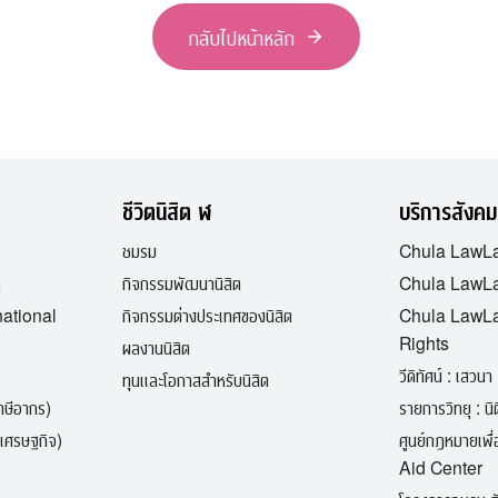
กลับไปหน้าหลัก
ชีวิตนิสิต ฬ
บริการสังคม
ชมรม
Chula LawL
ต
กิจกรรมพัฒนานิสิต
Chula LawLa
national
กิจกรรมต่างประเทศของนิสิต
Chula LawL
Rights
ผลงานนิสิต
วีดิทัศน์ : เสวนา 
ทุนและโอกาสสำหรับนิสิต
ภาษีอากร)
รายการวิทยุ : นิติ
เศรษฐกิจ)
ศูนย์กฎหมายเพ
Aid Center