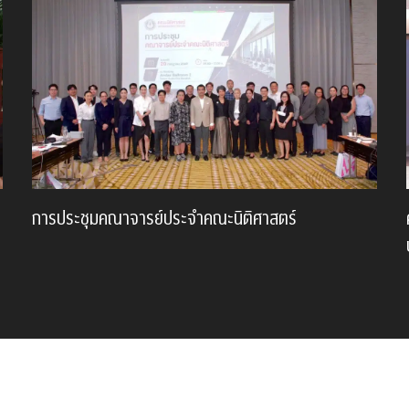
การประชุมคณาจารย์ประจำคณะนิติศาสตร์