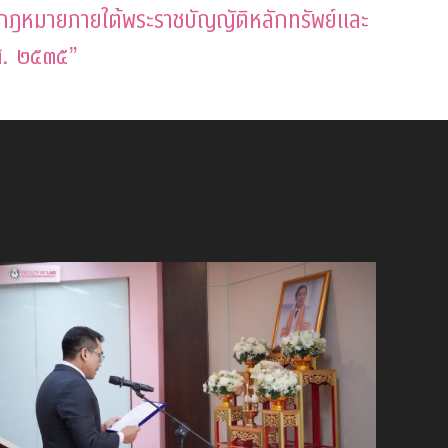
กฎหมายภายใต้พระราชบัญญัติหลักทรัพย์และ
ศ. ๒๕๓๕”