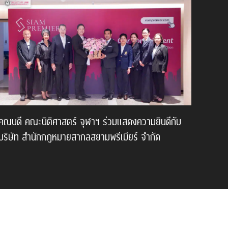
คณบดี คณะนิติศาสตร์ จุฬาฯ ร่วมแสดงความยินดีกับ
บริษัท สำนักกฎหมายสากลสยามพรีเมียร์ จำกัด