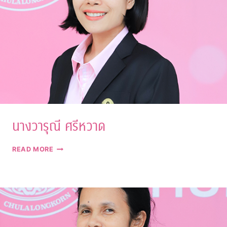
นางวารุณี ศรีหวาด
นาง
READ MORE
วารุณี
ศรี
หวาด