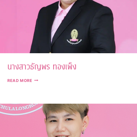
นางสาวธัญพร ทองเพ็ง
นางสาว
READ MORE
ธัญ
พร
ทอง
เพ็ง