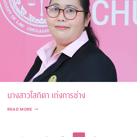
นางสาวโสภิตา เก่งการช่าง
นาง
READ MORE
สาว
โสภิ
ตา
เก่ง