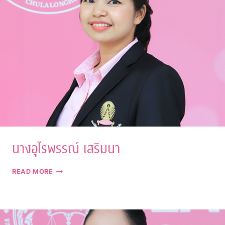
นางอุไรพรรณ์ เสริมนา
นาง
READ MORE
อุไร
พร
รณ์
เสริม
นา