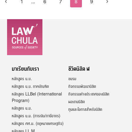
Page
Previous
1
…
6
7
8
9
Next
การ
navigation
ช่าง
Page
Page
มาเรียนกับเรา
ชีวิตนิสิต ฬ
หลักสูตร น.บ.
ชมรม
หลักสูตร น.บ. ภาคบัณฑิต
กิจกรรมพัฒนานิสิต
หลักสูตร LLBel (International
กิจกรรมต่างประเทศของนิสิต
Program)
ผลงานนิสิต
หลักสูตร น.ม.
ทุนและโอกาสสำหรับนิสิต
หลักสูตร น.ม. (การเงิน/ภาษีอากร)
หลักสูตร ศศ.ม. (กฎหมายเศรษฐกิจ)
หลักสูตร LL.M.