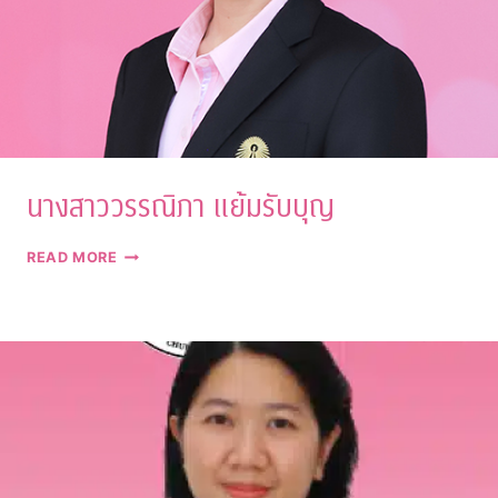
นางสาววรรณิภา แย้มรับบุญ
นาง
READ MORE
สาว
วรรณิ
ภา
แย้ม
รับ
บุญ