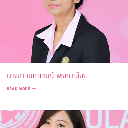
นางสาวนภาภรณ์ พรหมเมือง
นาง
READ MORE
สา
วน
ภา
ภรณ์
พรหม
เมือง