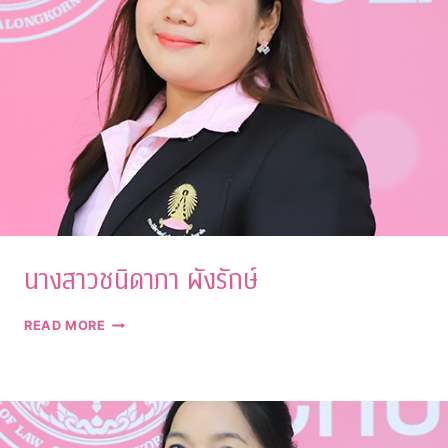
นางสาวชนิดาภา ผังรักษ์
นาง
READ MORE
สาว
ชนิด
าภา
ผัง
รักษ์