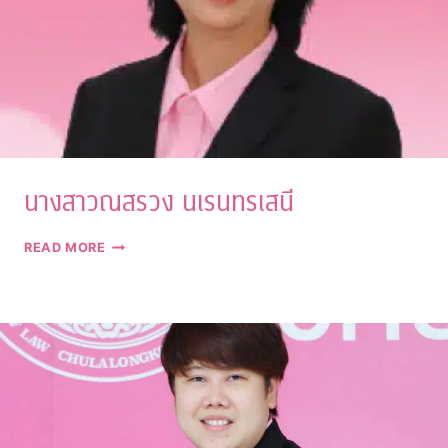
นางสาวณสรวง นเรนทรเสนี
นาง
READ MORE
สาว
ณ
สรวง
นเร
นท
ร
เสนี