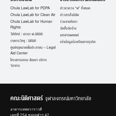
Chula LawLab for PDPA
ข่าวแวดวง “ฬ” ทั้งหมด
Chula LawLab for Clean Air
ข่าวสารถึงนิสิต
Chula LawLab for Human
ร่วมงานกับเรา
Rights
จัดซื้อจัดจ้าง
วีดิทัศน์ : เสวนา ฬ.นิติมิติ
เอกสารเผยแพร่
รายการวิทยุ : นิติมิติ
แจ้งข้อมูลร้องเรียนการทุจริต
ศูนย์กฎหมายเพื่อประชาชน – Legal
Aid Center
โครงการอบรม สัมมนา บริการ
วิชาการ
คณะนิติศาสตร์
จุฬาลงกรณ์มหาวิทยาลัย
อาคารเทพทวาราวดี
เลขที่ 254 ซอยจุฬาฯ 42