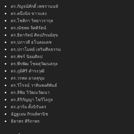
ดร.กัญจน์ศักดิ์ เพชรานนท์
ดร.คนึงนิจ ขาวแสง
ดร.โชติกา วิทยาวรากุล
ดร.ณัชพล จิตติรัตน์
ดร.ธิดารัตน์ ศิลปภิรมย์สุข
ดร.ปภาวดี ธโนดมเดช
ดร.ปราโมทย์ เสริมศีลธรรม
ดร.พัชร์ นิยมศิลป
ดร.พีรพัฒ โชคสุวัฒนสกุล
ดร.ภูมิศิริ ดำรงวุฒิ
ดร.วรพล มาลสุขุม
ดร.วิโรจน์ วาทินพงศ์พันธ์
ดร.สิพิม วิวัฒนวัฒนา
ดร.สิริกัญญา โฆวิไลกูล
ดร.อาร์ม ตั้งนิรันดร
ฉัฏฐเมษ ภิรมย์พานิช
ธิดาพร ศิริถาพร