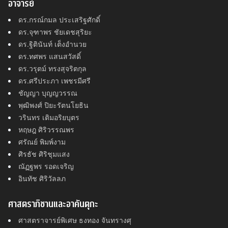
อาจารย์
ดร.กรณ์กมล ประเสริฐศักดิ์
ดร.จุฑาพร ชัยเดชสุริยะ
ดร.ฐิตินันท์ เต็งอำนวย
ดร.ทศพร แสนสวัสดิ์
ดร.วรุตม์ ทรงสุจริตกุล
ดร.ศรีประภา เพชรมีศรี
ชัญญา บุญญวรรณ
พุฒิพงศ์ ปิยะรัตนโยธิน
วรินทร เติมอริยบุตร
หฤษฎ ศิริวรรณพร
ศรัณย์ พิมพ์งาม
ศิรธัช ศิริชุมแสง
ณัฏฐพร รอดเจริญ
อินทัช ศิริวัลลภ
ศาสตราภิชานและอาคันตุกะ
ศาสตราจารย์พิเศษ ธงทอง จันทรางศุ