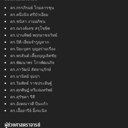
ดร.กรรภิรมย์ โกมลารชุน
ดร.คนึงนิจ ศรีบัวเอี่ยม
ดร.ชนิสา งามอภิชน
ดร.ณรงค์เดช สรุโฆษิต
ดร.ปานทิพย์ พฤกษาชลวิทย์
ดร.ปิติ เอี่ยมจำรูญลาภ
ดร.ปิยะบุตร บุญอร่ามเรือง
ดร.พรสันต์ เลี้ยงบุญเลิศชัย
ดร.พัฒนาพร โกวพัฒนกิจ
ดร.ภาวัฒน์ สัตยานุรักษ์
ดร.มานิตย์ จุมปา
ดร.วิมพัทธ์ ราชประดิษฐ์
ดร.ศุภศิษฏ์ ทวีแจ่มทรัพย์
ดร.สุรัชดา รีคี
ดร.อังคณาวดี ปิ่นแก้ว
ดร.เอื้ออารีย์ อิ้งจะนิล
ผู้ช่วยศาสตราจารย์