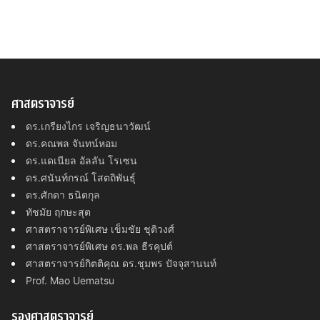
ศาสตราจารย์
ดร.เกรียงไกร เจริญธนาวัฒน์
ดร.คณพล จันทน์หอม
ดร.แดเนียล อัลลัน โรเซน
ดร.ศนันท์กรณ์ โสตถิพันธุ์
ดร.ศักดา ธนิตกุล
ทัชมัย ฤกษะสุต
ศาสตราจารย์พิเศษ เข็มชัย ชุติวงศ์
ศาสตราจารย์พิเศษ ดร.พล ธีรคุปต์
ศาสตราจารย์กิตติคุณ ดร.ชุมพร ปัจจุสานนท์
Prof. Mao Uematsu
รองศาสตราจารย์