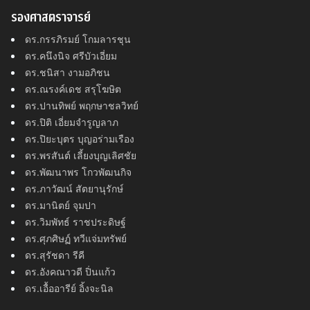
รองศาสตราจารย์
ดร.กรรภิรมย์ โกมลารชุน
ดร.คนึงนิจ ศรีบัวเอี่ยม
ดร.ชนิสา งามอภิชน
ดร.ณรงค์เดช สรุโฆษิต
ดร.ปานทิพย์ พฤกษาชลวิทย์
ดร.ปิติ เอี่ยมจำรูญลาภ
ดร.ปิยะบุตร บุญอร่ามเรือง
ดร.พรสันต์ เลี้ยงบุญเลิศชัย
ดร.พัฒนาพร โกวพัฒนกิจ
ดร.ภาวัฒน์ สัตยานุรักษ์
ดร.มานิตย์ จุมปา
ดร.วิมพัทธ์ ราชประดิษฐ์
ดร.ศุภศิษฏ์ ทวีแจ่มทรัพย์
ดร.สุรัชดา รีคี
ดร.อังคณาวดี ปิ่นแก้ว
ดร.เอื้ออารีย์ อิ้งจะนิล