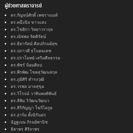
ผู้ช่วยศาสตราจารย์
ดร.กัญจน์ศักดิ์ เพชรานนท์
ดร.คนึงนิจ ขาวแสง
ดร.โชติกา วิทยาวรากุล
ดร.ณัชพล จิตติรัตน์
ดร.ธิดารัตน์ ศิลปภิรมย์สุข
ดร.ปภาวดี ธโนดมเดช
ดร.ปราโมทย์ เสริมศีลธรรม
ดร.พัชร์ นิยมศิลป
ดร.พีรพัฒ โชคสุวัฒนสกุล
ดร.ภูมิศิริ ดำรงวุฒิ
ดร.วรพล มาลสุขุม
ดร.วิโรจน์ วาทินพงศ์พันธ์
ดร.สิพิม วิวัฒนวัฒนา
ดร.สิริกัญญา โฆวิไลกูล
ดร.อาร์ม ตั้งนิรันดร
ฉัฏฐเมษ ภิรมย์พานิช
ธิดาพร ศิริถาพร