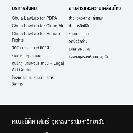
บริการสังคม
ข่าวสารและความเคลื่อนไหว
Chula LawLab for PDPA
ข่าวแวดวง “ฬ” ทั้งหมด
Chula LawLab for Clean Air
ข่าวสารถึงนิสิต
Chula LawLab for Human
ร่วมงานกับเรา
Rights
จัดซื้อจัดจ้าง
วีดิทัศน์ : เสวนา ฬ.นิติมิติ
เอกสารเผยแพร่
รายการวิทยุ : นิติมิติ
แจ้งข้อมูลร้องเรียนการทุจริต
ศูนย์กฎหมายเพื่อประชาชน – Legal
Aid Center
โครงการอบรม สัมมนา บริการ
วิชาการ
คณะนิติศาสตร์
จุฬาลงกรณ์มหาวิทยาลัย