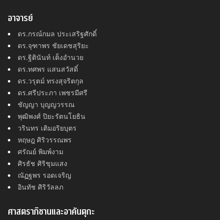
อาจารย์
ดร.กรณ์กมล ประเสริฐศักดิ์
ดร.จุฑาพร ชัยเดชสุริยะ
ดร.ฐิตินันท์ เต็งอำนวย
ดร.ทศพร แสนสวัสดิ์
ดร.วรุตม์ ทรงสุจริตกุล
ดร.ศรีประภา เพชรมีศรี
ชัญญา บุญญวรรณ
พุฒิพงศ์ ปิยะรัตนโยธิน
วรินทร เติมอริยบุตร
หฤษฎ ศิริวรรณพร
ศรัณย์ พิมพ์งาม
ศิรธัช ศิริชุมแสง
ณัฏฐพร รอดเจริญ
อินทัช ศิริวัลลภ
ศาสตราภิชานและอาคันตุกะ