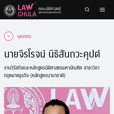
Skip
to
content
บุคลากร
นายจิรโรจน์ นิธิสันถวะคุปต์
งานวิรัชกิจและหลักสูตรนิติศาสตรมหาบัณฑิต สาขาวิชา
กฎหมายธุรกิจ (หลักสูตรนานาชาติ)