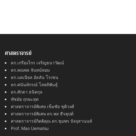
ศาสตราจารย์
ดร.เกรียงไกร เจริญธนาวัฒน์
ดร.คณพล จันทน์หอม
ดร.แดเนียล อัลลัน โรเซน
ดร.ศนันท์กรณ์ โสตถิพันธุ์
ดร.ศักดา ธนิตกุล
ทัชมัย ฤกษะสุต
ศาสตราจารย์พิเศษ เข็มชัย ชุติวงศ์
ศาสตราจารย์พิเศษ ดร.พล ธีรคุปต์
ศาสตราจารย์กิตติคุณ ดร.ชุมพร ปัจจุสานนท์
Prof. Mao Uematsu