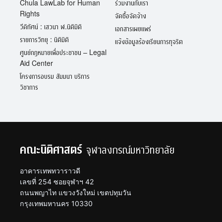
Chula LawLab for Human
ร่วมงานกับเรา
Rights
จัดซื้อจัดจ้าง
วีดิทัศน์ : เสวนา ฬ.นิติมิติ
เอกสารเผยแพร่
รายการวิทยุ : นิติมิติ
แจ้งข้อมูลร้องเรียนการทุจริต
ศูนย์กฎหมายเพื่อประชาชน – Legal
Aid Center
โครงการอบรม สัมมนา บริการ
วิชาการ
คณะนิติศาสตร์
จุฬาลงกรณ์มหาวิทยาลัย
อาคารเทพทวาราวดี
เลขที่ 254 ซอยจุฬาฯ 42
ถนนพญาไท แขวงวังใหม่ เขตปทุมวัน
กรุงเทพมหานคร 10330