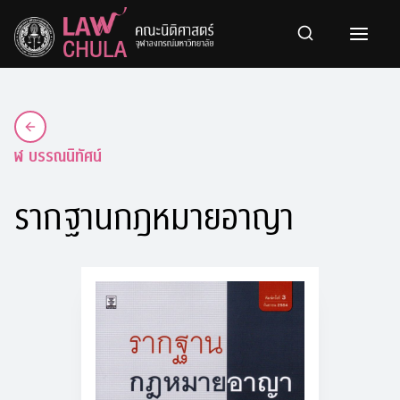
Skip
to
content
ฬ บรรณนิทัศน์
รากฐานกฎหมายอาญา