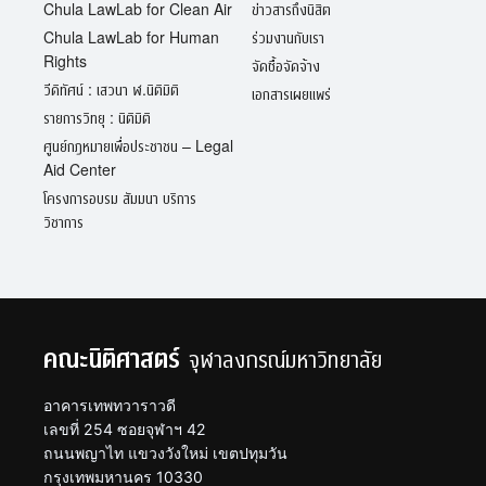
Chula LawLab for Clean Air
ข่าวสารถึงนิสิต
Chula LawLab for Human
ร่วมงานกับเรา
Rights
จัดซื้อจัดจ้าง
วีดิทัศน์ : เสวนา ฬ.นิติมิติ
เอกสารเผยแพร่
รายการวิทยุ : นิติมิติ
ศูนย์กฎหมายเพื่อประชาชน – Legal
Aid Center
โครงการอบรม สัมมนา บริการ
วิชาการ
คณะนิติศาสตร์
จุฬาลงกรณ์มหาวิทยาลัย
อาคารเทพทวาราวดี
เลขที่ 254 ซอยจุฬาฯ 42
ถนนพญาไท แขวงวังใหม่ เขตปทุมวัน
กรุงเทพมหานคร 10330