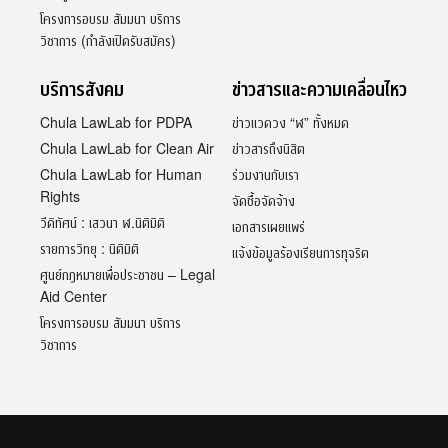
โครงการอบรม สัมมนา บริการ
วิชาการ (กำลังเปิดรับสมัคร)
บริการสังคม
ข่าวสารและความเคลื่อนไหว
Chula LawLab for PDPA
ข่าวแวดวง “ฬ” ทั้งหมด
Chula LawLab for Clean Air
ข่าวสารถึงนิสิต
Chula LawLab for Human
ร่วมงานกับเรา
Rights
จัดซื้อจัดจ้าง
วีดิทัศน์ : เสวนา ฬ.นิติมิติ
เอกสารเผยแพร่
รายการวิทยุ : นิติมิติ
แจ้งข้อมูลร้องเรียนการทุจริต
ศูนย์กฎหมายเพื่อประชาชน – Legal
Aid Center
โครงการอบรม สัมมนา บริการ
วิชาการ