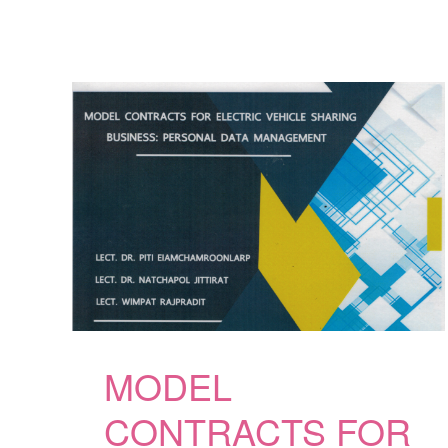
สมบูรณ์
โครงการ
ศึกษา
ข้อ
ตกลง
ระหว่าง
ประเทศ
ต่างๆ
ที่
เกี่ยวข้อง
กับ
การ
ปฏิบัติ
ตาม
อนุสัญญา
สหประชาชาติ
MODEL
ว่า
ด้วย
CONTRACTS FOR
กฎหมาย