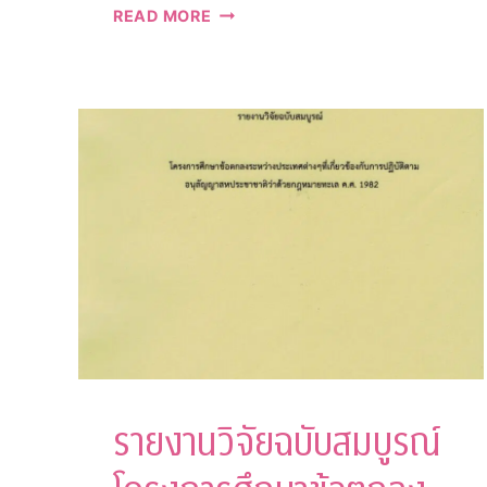
รายงาน
READ MORE
ฉบับ
สมบูรณ์
การ
รักษา
ความ
สมดุล
ระหว่าง
ประสิทธิภาพ
และ
ความ
โปร่งใส
ของ
ภาษี
เพื่อ
วัตถุประสงค์
เฉพาะ
รายงานวิจัยฉบับสมบูรณ์
(EARMARKED
TAX)