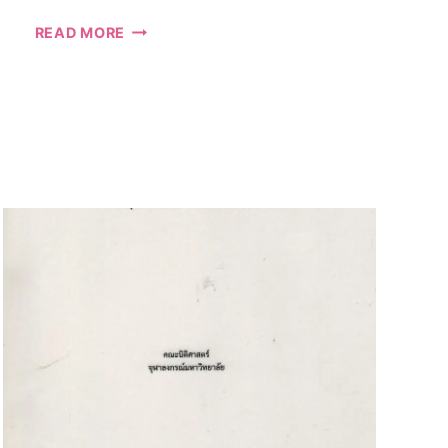
รายงาน
READ MORE
ฉบับ
สมบูรณ์
โครงการ
ศึกษา
วิจัย
รูป
แบบ
องค์กร
ของ
หน่วย
งาน
กำกับ
ดูแล
ตลาด
ทุน