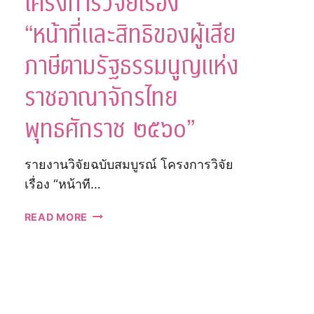
โครงการวิจัยเรื่อง
มี
ขีด
“หน้าที่และสิทธิของผู้เสีย
ความ
สามารถ
ภาษีตามรัฐธรรมนูญแห่ง
ใน
การ
ราชอาณาจักรไทย
แข่งขัน
พุทธศักราช ๒๕๖๐”
รายงานวิจัยฉบับสมบูรณ์ โครงการวิจัย
เรื่อง “หน้าที…
รายงาน
READ MORE
ฉบับ
สมบูรณ์
โครงการ
วิจัย
เรื่อง
“หน้าที่