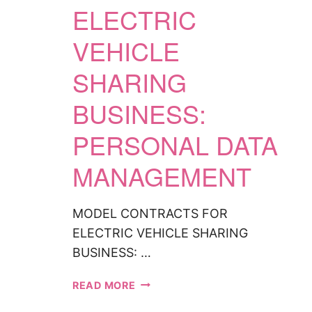
ทะเล
ELECTRIC
ค.ศ.
1982
VEHICLE
SHARING
BUSINESS:
PERSONAL DATA
MANAGEMENT
MODEL CONTRACTS FOR
ELECTRIC VEHICLE SHARING
BUSINESS: …
MODEL
READ MORE
CONTRACTS