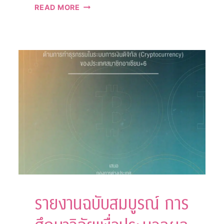
รายงาน
READ MORE
ฉบับ
สมบูรณ์
โครงการ
ศึกษา
การ
เข้า
ร่วม
อนุสัญญา
ระหว่าง
ประเทศ
ว่า
ด้วย
การ
ควบคุม
และ
จัดการ
รายงานฉบับสมบูรณ์ การ
น้ำ
อับเฉา