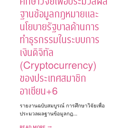
ศึกษาวิจัยเพื่อประมวลผล
และ
ตะกอน
ฐานข้อมูลกฎหมายและ
จาก
เรือ
นโยบายรัฐบาลด้านการ
ค.ศ.
2004
ทำธุรกรรมในระบบการ
เงินดิจิทัล
(Cryptocurrency)
ของประเทศสมาชิก
อาเซียน+6
รายงานฉบับสมบูรณ์ การศึกษาวิจัยเพื่อ
ประมวลผลฐานข้อมูลกฎ…
รายงาน
READ MORE