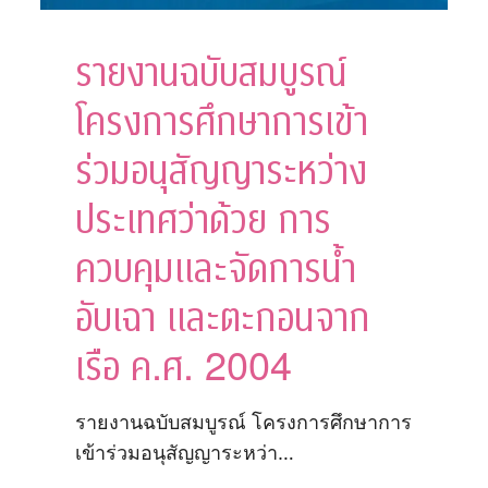
ให้
เกิด
รายงานฉบับสมบูรณ์
ความ
ไม่
โครงการศึกษาการเข้า
เป็น
ธรรม
ร่วมอนุสัญญาระหว่าง
เนื่องจาก
ความ
ประเทศว่าด้วย การ
ไม่
เสมอ
ควบคุมและจัดการน้ำ
ภาค
ของ
อับเฉา และตะกอนจาก
คู่
สัญญา”
เรือ ค.ศ. 2004
รายงานฉบับสมบูรณ์ โครงการศึกษาการ
เข้าร่วมอนุสัญญาระหว่า…