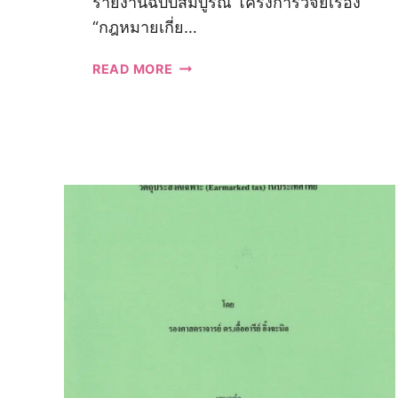
รายงานฉบับสมบูรณ์ โครงการวิจัยเรื่อง
“กฎหมายเกี่ย…
รายงาน
READ MORE
ฉบับ
สมบูรณ์
โครงการ
วิจัย
เรื่อง
“กฎหมาย
เกี่ยว
กับ
การ
คุ้มครอง
ผู้
บริโภค
ด้าน
สินค้า
และ
โฆษณา”