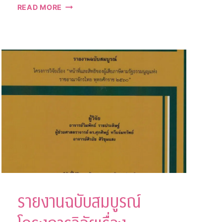
รายงาน
READ MORE
วิจัย
ฉบับ
สมบูรณ์
โครงการ
ศึกษา
แนวทาง
การ
กำกับ
ดูแล
และ
พัฒนา
ศักยภาพ
ธุรกิจ
นำ
เที่ยว
และ
รายงานฉบับสมบูรณ์
มัคคุเทศก์
ให้