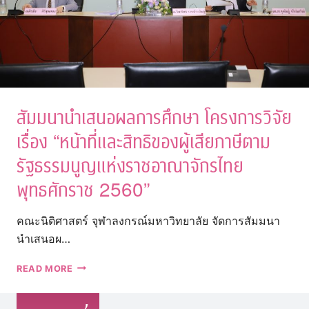
สัมมนานำเสนอผลการศึกษา โครงการวิจัย
เรื่อง “หน้าที่และสิทธิของผู้เสียภาษีตาม
รัฐธรรมนูญแห่งราชอาณาจักรไทย
พุทธศักราช 2560”
คณะนิติศาสตร์ จุฬาลงกรณ์มหาวิทยาลัย จัดการสัมมนา
นำเสนอผ…
สัมมนา
READ MORE
นำ
เสนอ
ผล