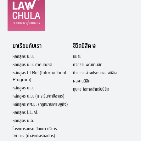
การ
ศึกษา
โครงการ
วิจัย
เรื่อง
“หน้าที่
และ
มาเรียนกับเรา
ชีวิตนิสิต ฬ
สิทธิ
หลักสูตร น.บ.
ชมรม
ของ
ผู้
หลักสูตร น.บ. ภาคบัณฑิต
กิจกรรมพัฒนานิสิต
เสีย
หลักสูตร LLBel (International
กิจกรรมต่างประเทศของนิสิต
ภาษี
Program)
ผลงานนิสิต
ตาม
หลักสูตร น.ม.
รัฐธรรมนูญ
ทุนและโอกาสสำหรับนิสิต
แห่ง
หลักสูตร น.ม. (การเงิน/ภาษีอากร)
ราช
หลักสูตร ศศ.ม. (กฎหมายเศรษฐกิจ)
อาณาจักร
หลักสูตร LL.M.
ไทย
พุทธศักราช
หลักสูตร น.ด.
2560”
โครงการอบรม สัมมนา บริการ
วิชาการ (กำลังเปิดรับสมัคร)