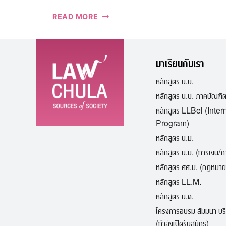
แสดง
READ MORE
ความ
ยินดี
เปิด
มาเรียนกับเรา
ศูนย์
จำหน่าย
หลักสูตร น.บ.
หนังสือ
หลักสูตร น.บ. ภาคบัณฑิ
กฎหมาย
วิญญูชน
หลักสูตร LLBel (Inter
สาขา
Program)
คณะ
หลักสูตร น.ม.
นิติศาสตร์
หลักสูตร น.ม. (การเงิน/
จุฬาฯ
หลักสูตร ศศ.ม. (กฎหมาย
หลักสูตร LL.M.
หลักสูตร น.ด.
โครงการอบรม สัมมนา บร
(กำลังเปิดรับสมัคร)