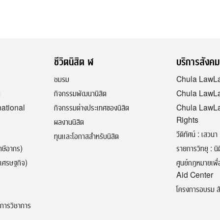
ชีวิตนิสิต ฬ
บริการสังคม
ชมรม
Chula LawL
ต
กิจกรรมพัฒนานิสิต
Chula LawLa
national
กิจกรรมต่างประเทศของนิสิต
Chula LawL
Rights
ผลงานนิสิต
วีดิทัศน์ : เสวนา 
ทุนและโอกาสสำหรับนิสิต
ภาษีอากร)
รายการวิทยุ : นิติ
เศรษฐกิจ)
ศูนย์กฎหมายเพ
Aid Center
โครงการอบรม สั
ิการวิชาการ