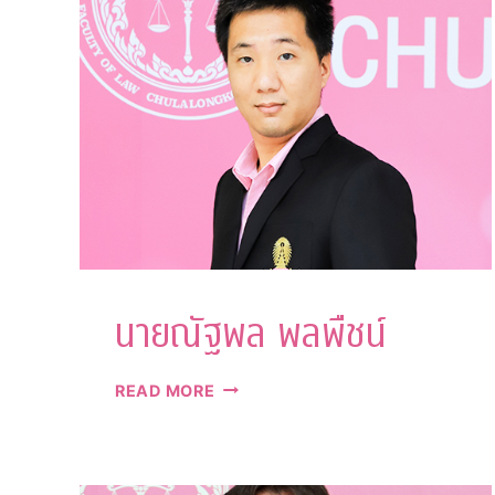
นายณัฐพล พลพืชน์
นาย
READ MORE
ณัฐ
พล
พล
พืช