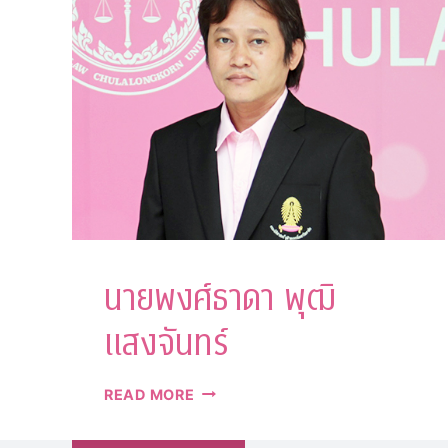
น์
นายพงศ์ธาดา พุฒิ
แสงจันทร์
นาย
READ MORE
พงศ์
ธาดา