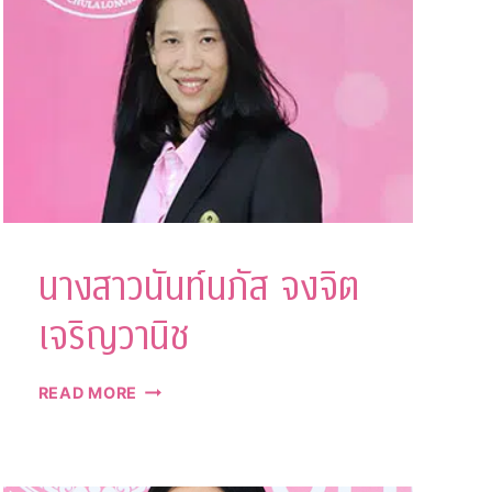
นางสาวนันท์นภัส จงจิต
เจริญวานิช
นาง
READ MORE
สา
วนันท์
นภัส
จง