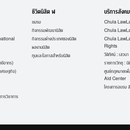
ชีวิตนิสิต ฬ
บริการสังคม
ชมรม
Chula LawL
ต
กิจกรรมพัฒนานิสิต
Chula LawLa
national
กิจกรรมต่างประเทศของนิสิต
Chula LawL
Rights
ผลงานนิสิต
วีดิทัศน์ : เสวนา 
ทุนและโอกาสสำหรับนิสิต
ภาษีอากร)
รายการวิทยุ : นิติ
เศรษฐกิจ)
ศูนย์กฎหมายเพ
Aid Center
โครงการอบรม สั
ิการวิชาการ