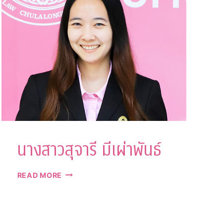
จิต
เจริญ
วานิช
นางสาวสุจารี มีเผ่าพันธ์
นางสาว
READ MORE
สุ
จารี
มี
เผ่า