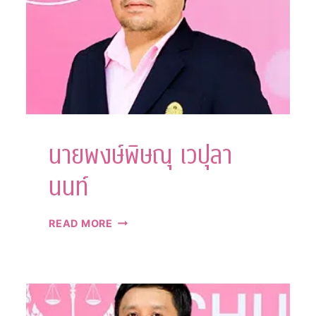
นายพงษ์พิษณุ เวปุลา
นนท์
นาย
READ MORE
พงษ์
พิษ
ณุ
เว
ปุ