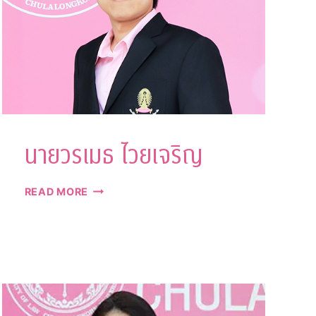
นายวรเมธ ไวยเจริญ
นาย
READ MORE
วร
เมธ
ไวย
เจริญ