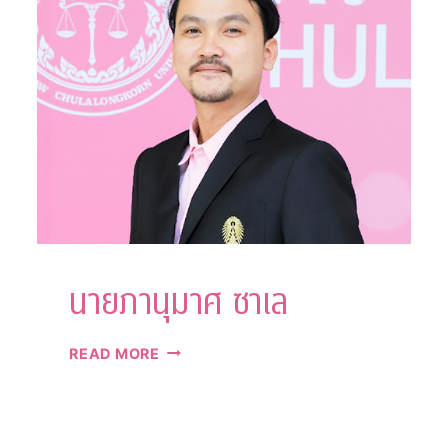
เจริญ
นายภานุมาศ ซาเล
นาย
READ MORE
ภา
นุ
มาศ
ซาเล