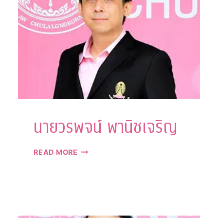
ลา
นนท์
นายวรพจน์ พานิชเจริญ
นาย
READ MORE
ว
รพ
จน์
พา
นิ
ช