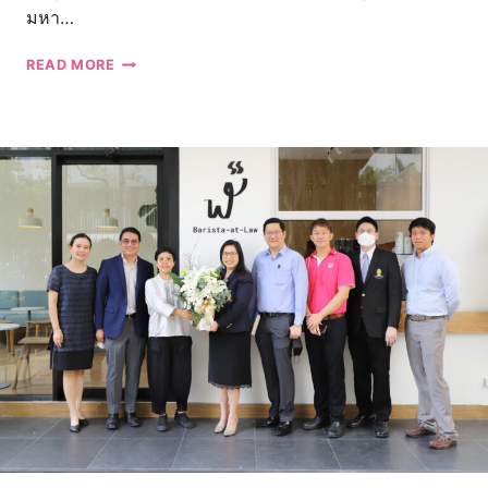
มหา…
คณะ
READ MORE
นิติศาสตร์
จุฬาลงกรณ์
มหาวิทยาลัย
ขอ
แสดง
ความ
ยินดี
แด่
สถาบันวิจัย
เทคโนโลยี
ชีวภาพ
และ
วิศวกรรม
พันธุ
ศาสตร์
ครบ
รอบ
37
ปี