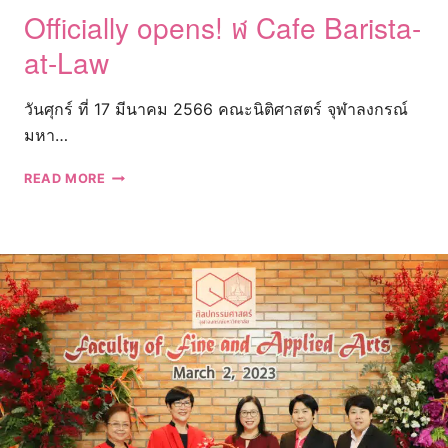
Officially opens! ฬ Cafe Barista-
at-Law
วันศุกร์ ที่ 17 มีนาคม 2566 คณะนิติศาสตร์ จุฬาลงกรณ์
มหา…
OFFICIALLY
READ MORE
OPENS!
ฬ
CAFE
BARISTA-
AT-
LAW