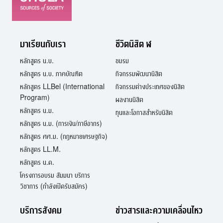
ยินดี
แด่
คณะ
ศิลปกรรม
มาเรียนกับเรา
ชีวิตนิสิต ฬ
ศาสตร์
หลักสูตร น.บ.
ชมรม
ครบ
รอบ
หลักสูตร น.บ. ภาคบัณฑิต
กิจกรรมพัฒนานิสิต
40
หลักสูตร LLBel (International
กิจกรรมต่างประเทศของนิสิต
ปี
Program)
ผลงานนิสิต
หลักสูตร น.ม.
ทุนและโอกาสสำหรับนิสิต
หลักสูตร น.ม. (การเงิน/ภาษีอากร)
หลักสูตร ศศ.ม. (กฎหมายเศรษฐกิจ)
หลักสูตร LL.M.
หลักสูตร น.ด.
โครงการอบรม สัมมนา บริการ
วิชาการ (กำลังเปิดรับสมัคร)
บริการสังคม
ข่าวสารและความเคลื่อนไหว