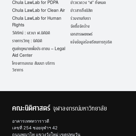
Chula LawLab for PDPA
ข่าวแวดวง “ฬ” ทั้งหมด
Chula LawLab for Clean Air
ข่าวสารถึงนิสิต
Chula LawLab for Human
ร่วมงานกับเรา
Rights
จัดซื้อจัดจ้าง
วีดิทัศน์ : เสวนา ฬ.นิติมิติ
เอกสารเผยแพร่
รายการวิทยุ : นิติมิติ
แจ้งข้อมูลร้องเรียนการทุจริต
ศูนย์กฎหมายเพื่อประชาชน – Legal
Aid Center
โครงการอบรม สัมมนา บริการ
วิชาการ
คณะนิติศาสตร์
จุฬาลงกรณ์มหาวิทยาลัย
อาคารเทพทวาราวดี
เลขที่ 254 ซอยจุฬาฯ 42
ถนนพญาไท แขวงวังใหม่ เขตปทุมวัน