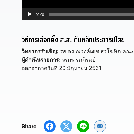
ตั
00:00
ว
เ
ล่
วิธีการเลือกตั้ง ส.ส. กับหลักประชาธิปไตย
น
วิทยากรรับเชิญ:
รศ.ดร.ณรงค์เดช สรุโฆษิต คณะน
ไ
ผู้ดำเนินรายการ:
วรกร รภภิรมย์
ฟ
ออกอากาศวันที่ 20 มิถุนายน 2561
ล์
เ
สี
ย
ง
Share
Share by Emai