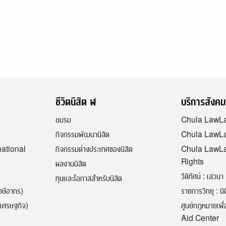
อ
เ
พิ่
ม
ห
รื
อ
ชีวิตนิสิต ฬ
บริการสังคม
ล
ชมรม
Chula LawL
ด
ต
กิจกรรมพัฒนานิสิต
Chula LawLa
ร
national
กิจกรรมต่างประเทศของนิสิต
ะ
Chula LawL
Rights
ดั
ผลงานนิสิต
วีดิทัศน์ : เสวนา 
บ
ทุนและโอกาสสำหรับนิสิต
ภาษีอากร)
รายการวิทยุ : นิติ
เ
เศรษฐกิจ)
สี
ศูนย์กฎหมายเพ
Aid Center
ย