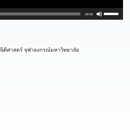
ใ
00:00
ช้
ปุ่
ม
ลู
ิติศาสตร์ จุฬาลงกรณ์มหาวิทยาลัย
ก
ศ
ร
ขึ้
น
/
ล
ง
เ
l
พื่