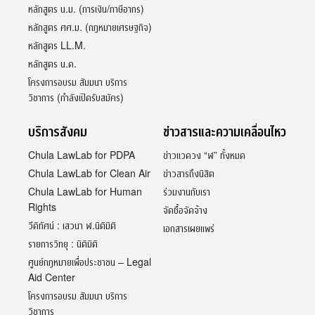
หลักสูตร น.ม. (การเงิน/ภาษีอากร)
หลักสูตร ศศ.ม. (กฎหมายเศรษฐกิจ)
หลักสูตร LL.M.
หลักสูตร น.ด.
โครงการอบรม สัมมนา บริการ
วิชาการ (กำลังเปิดรับสมัคร)
บริการสังคม
ข่าวสารและความเคลื่อนไหว
Chula LawLab for PDPA
ข่าวแวดวง “ฬ” ทั้งหมด
Chula LawLab for Clean Air
ข่าวสารถึงนิสิต
Chula LawLab for Human
ร่วมงานกับเรา
Rights
จัดซื้อจัดจ้าง
วีดิทัศน์ : เสวนา ฬ.นิติมิติ
เอกสารเผยแพร่
รายการวิทยุ : นิติมิติ
ศูนย์กฎหมายเพื่อประชาชน – Legal
Aid Center
โครงการอบรม สัมมนา บริการ
วิชาการ