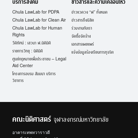
บริการสังคม
ข่าวสารและความเคลื่อนไหว
Chula LawLab for PDPA
ข่าวแวดวง “ฬ” ทั้งหมด
Chula LawLab for Clean Air
ข่าวสารถึงนิสิต
Chula LawLab for Human
ร่วมงานกับเรา
Rights
จัดซื้อจัดจ้าง
วีดิทัศน์ : เสวนา ฬ.นิติมิติ
เอกสารเผยแพร่
รายการวิทยุ : นิติมิติ
แจ้งข้อมูลร้องเรียนการทุจริต
ศูนย์กฎหมายเพื่อประชาชน – Legal
Aid Center
โครงการอบรม สัมมนา บริการ
วิชาการ
คณะนิติศาสตร์
จุฬาลงกรณ์มหาวิทยาลัย
อาคารเทพทวาราวดี