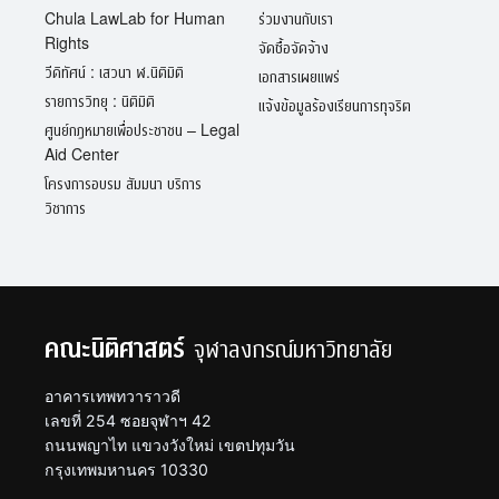
Chula LawLab for Human
ร่วมงานกับเรา
Rights
จัดซื้อจัดจ้าง
วีดิทัศน์ : เสวนา ฬ.นิติมิติ
เอกสารเผยแพร่
รายการวิทยุ : นิติมิติ
แจ้งข้อมูลร้องเรียนการทุจริต
ศูนย์กฎหมายเพื่อประชาชน – Legal
Aid Center
โครงการอบรม สัมมนา บริการ
วิชาการ
คณะนิติศาสตร์
จุฬาลงกรณ์มหาวิทยาลัย
อาคารเทพทวาราวดี
เลขที่ 254 ซอยจุฬาฯ 42
ถนนพญาไท แขวงวังใหม่ เขตปทุมวัน
กรุงเทพมหานคร 10330