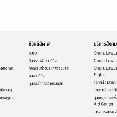
ชีวิตนิสิต ฬ
บริการสังคม
ชมรม
Chula LawL
ต
กิจกรรมพัฒนานิสิต
Chula LawLa
national
กิจกรรมต่างประเทศของนิสิต
Chula LawL
Rights
ผลงานนิสิต
วีดิทัศน์ : เสวนา 
ทุนและโอกาสสำหรับนิสิต
ภาษีอากร)
รายการวิทยุ : นิติ
เศรษฐกิจ)
ศูนย์กฎหมายเพ
Aid Center
โครงการอบรม สั