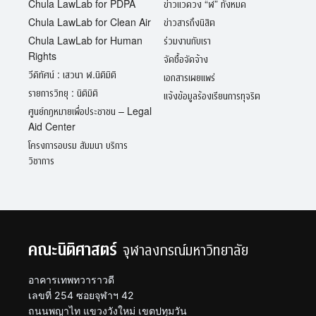
Chula LawLab for PDPA
ข่าวแวดวง “ฬ” ทั้งหมด
Chula LawLab for Clean Air
ข่าวสารถึงนิสิต
Chula LawLab for Human
ร่วมงานกับเรา
Rights
จัดซื้อจัดจ้าง
วีดิทัศน์ : เสวนา ฬ.นิติมิติ
เอกสารเผยแพร่
รายการวิทยุ : นิติมิติ
แจ้งข้อมูลร้องเรียนการทุจริต
ศูนย์กฎหมายเพื่อประชาชน – Legal
Aid Center
โครงการอบรม สัมมนา บริการ
วิชาการ
คณะนิติศาสตร์
จุฬาลงกรณ์มหาวิทยาลัย
อาคารเทพทวาราวดี
เลขที่ 254 ซอยจุฬาฯ 42
ถนนพญาไท แขวงวังใหม่ เขตปทุมวัน