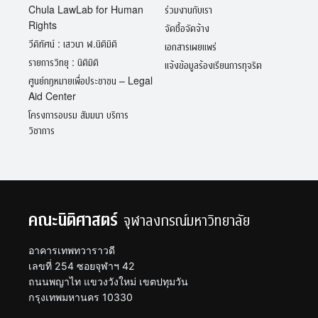
Chula LawLab for Human
ร่วมงานกับเรา
Rights
จัดซื้อจัดจ้าง
วีดิทัศน์ : เสวนา ฬ.นิติมิติ
เอกสารเผยแพร่
รายการวิทยุ : นิติมิติ
แจ้งข้อมูลร้องเรียนการทุจริต
ศูนย์กฎหมายเพื่อประชาชน – Legal
Aid Center
โครงการอบรม สัมมนา บริการ
วิชาการ
คณะนิติศาสตร์
จุฬาลงกรณ์มหาวิทยาลัย
อาคารเทพทวาราวดี
เลขที่ 254 ซอยจุฬาฯ 42
ถนนพญาไท แขวงวังใหม่ เขตปทุมวัน
กรุงเทพมหานคร 10330