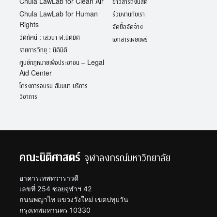
Chula LawLab for Clean Air
ข่าวสารถึงนิสิต
Chula LawLab for Human
ร่วมงานกับเรา
Rights
จัดซื้อจัดจ้าง
วีดิทัศน์ : เสวนา ฬ.นิติมิติ
เอกสารเผยแพร่
รายการวิทยุ : นิติมิติ
ศูนย์กฎหมายเพื่อประชาชน – Legal
Aid Center
โครงการอบรม สัมมนา บริการ
วิชาการ
คณะนิติศาสตร์
จุฬาลงกรณ์มหาวิทยาลัย
อาคารเทพทวาราวดี
เลขที่ 254 ซอยจุฬาฯ 42
ถนนพญาไท แขวงวังใหม่ เขตปทุมวัน
กรุงเทพมหานคร 10330