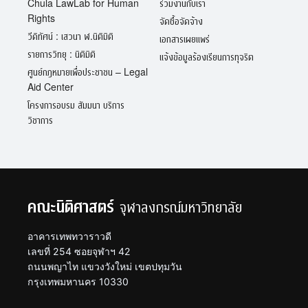
Chula LawLab for Human
ร่วมงานกับเรา
Rights
จัดซื้อจัดจ้าง
วีดิทัศน์ : เสวนา ฬ.นิติมิติ
เอกสารเผยแพร่
รายการวิทยุ : นิติมิติ
แจ้งข้อมูลร้องเรียนการทุจริต
ศูนย์กฎหมายเพื่อประชาชน – Legal
Aid Center
โครงการอบรม สัมมนา บริการ
วิชาการ
คณะนิติศาสตร์
จุฬาลงกรณ์มหาวิทยาลัย
อาคารเทพทวาราวดี
เลขที่ 254 ซอยจุฬาฯ 42
ถนนพญาไท แขวงวังใหม่ เขตปทุมวัน
กรุงเทพมหานคร 10330