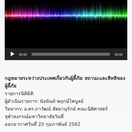
ตั
00:00
00:00
ว
เ
ล่
กฎหมายระหว่างประเทศเกี่ยวกับผู้ลี้ภัย: สถานะและสิทธิของ
น
ผู้ลี้ภัย
ไ
รายการนิติมิติ
ฟ
ผู้ดำเนินรายการ: นัจนันท์ พฤกษ์ไพบูลย์
ล์
วิทยากร: อ.ดร.ภาวัฒน์ สัตยานุรักษ์ คณะนิติศาสตร์
เ
จุฬาลงกรณ์มหาวิทยาลัยวันที่
สี
ออกอากาศวันที่ 20 กุมภาพันธ์ 2562
ย