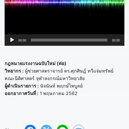
ตั
00:00
00:00
ว
เ
ล่
กฎหมายแรงงานฉบับใหม่ (ต่อ)
น
วิทยากร :
ผู้ช่วยศาสตราจารย์ ดร.ศุภศิษฏ์ ทวีแจ่มทรัพย์
ไ
คณะนิติศาสตร์ จุฬาลงกรณ์มหาวิทยาลัย
ฟ
ผู้ดำเนินรายการ :
นัจนันท์ พฤกษ์ไพบูลย์
ล์
ออกอากาศวันที่ :
1 พฤษภาคม 2562
เ
สี
ย
ง