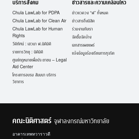
บริการสังคม
ข่าวสารและความเคลื่อนไหว
Chula LawLab for PDPA
ข่าวแวดวง “ฬ” ทั้งหมด
Chula LawLab for Clean Air
ข่าวสารถึงนิสิต
Chula LawLab for Human
ร่วมงานกับเรา
Rights
จัดซื้อจัดจ้าง
วีดิทัศน์ : เสวนา ฬ.นิติมิติ
เอกสารเผยแพร่
รายการวิทยุ : นิติมิติ
แจ้งข้อมูลร้องเรียนการทุจริต
ศูนย์กฎหมายเพื่อประชาชน – Legal
Aid Center
โครงการอบรม สัมมนา บริการ
วิชาการ
คณะนิติศาสตร์
จุฬาลงกรณ์มหาวิทยาลัย
อาคารเทพทวาราวดี