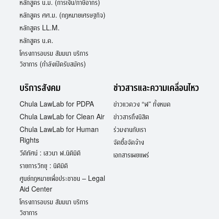
หลักสูตร น.ม. (การเงิน/ภาษีอากร)
หลักสูตร ศศ.ม. (กฎหมายเศรษฐกิจ)
หลักสูตร LL.M.
หลักสูตร น.ด.
โครงการอบรม สัมมนา บริการ
วิชาการ (กำลังเปิดรับสมัคร)
บริการสังคม
ข่าวสารและความเคลื่อนไหว
Chula LawLab for PDPA
ข่าวแวดวง “ฬ” ทั้งหมด
Chula LawLab for Clean Air
ข่าวสารถึงนิสิต
Chula LawLab for Human
ร่วมงานกับเรา
Rights
จัดซื้อจัดจ้าง
วีดิทัศน์ : เสวนา ฬ.นิติมิติ
เอกสารเผยแพร่
รายการวิทยุ : นิติมิติ
ศูนย์กฎหมายเพื่อประชาชน – Legal
Aid Center
โครงการอบรม สัมมนา บริการ
วิชาการ