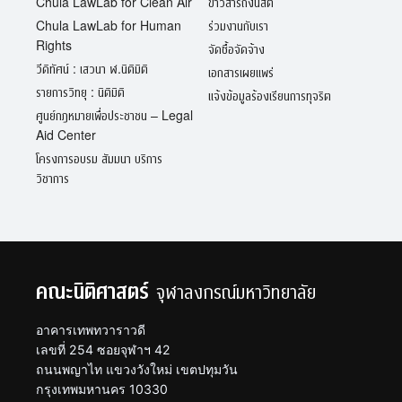
Chula LawLab for Clean Air
ข่าวสารถึงนิสิต
Chula LawLab for Human
ร่วมงานกับเรา
Rights
จัดซื้อจัดจ้าง
วีดิทัศน์ : เสวนา ฬ.นิติมิติ
เอกสารเผยแพร่
รายการวิทยุ : นิติมิติ
แจ้งข้อมูลร้องเรียนการทุจริต
ศูนย์กฎหมายเพื่อประชาชน – Legal
Aid Center
โครงการอบรม สัมมนา บริการ
วิชาการ
คณะนิติศาสตร์
จุฬาลงกรณ์มหาวิทยาลัย
อาคารเทพทวาราวดี
เลขที่ 254 ซอยจุฬาฯ 42
ถนนพญาไท แขวงวังใหม่ เขตปทุมวัน
กรุงเทพมหานคร 10330