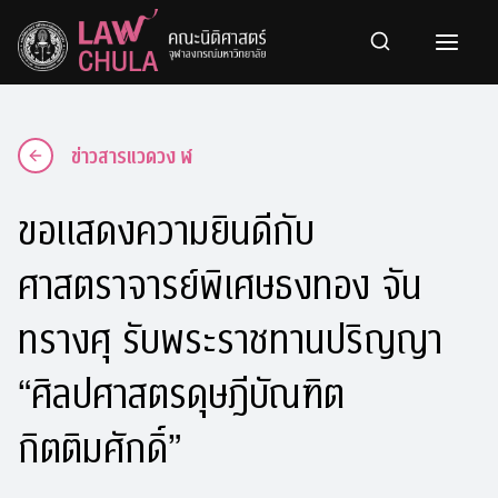
Skip
to
content
ข่าวสารแวดวง ฬ
ขอแสดงความยินดีกับ
ศาสตราจารย์พิเศษธงทอง จัน
ทรางศุ รับพระราชทานปริญญา
“ศิลปศาสตรดุษฎีบัณฑิต
กิตติมศักดิ์”