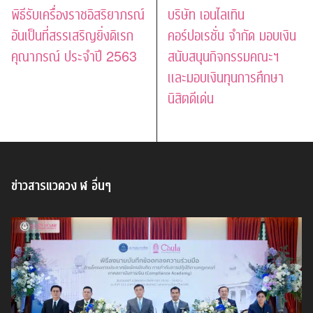
พิธีรับเครื่องราชอิสริยาภรณ์
บริษัท เอนไลเทิน
อันเป็นที่สรรเสริญยิ่งดิเรก
คอร์ปอเรชั่น จำกัด มอบเงิน
คุณาภรณ์ ประจำปี 2563
สนับสนุนกิจกรรมคณะฯ
และมอบเงินทุนการศึกษา
นิสิตดีเด่น
ข่าวสารแวดวง ฬ อื่นๆ