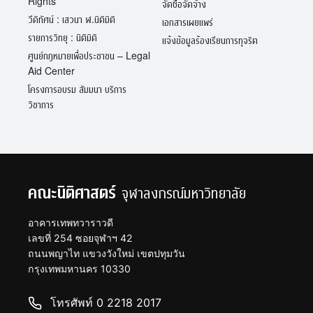
Rights
จัดซื้อจัดจ้าง
วีดิทัศน์ : เสวนา ฬ.นิติมิติ
เอกสารเผยแพร่
รายการวิทยุ : นิติมิติ
แจ้งข้อมูลร้องเรียนการทุจริต
ศูนย์กฎหมายเพื่อประชาชน – Legal
Aid Center
โครงการอบรม สัมมนา บริการ
วิชาการ
คณะนิติศาสตร์
จุฬาลงกรณ์มหาวิทยาลัย
อาคารเทพทวาราวดี
เลขที่ 254 ซอยจุฬาฯ 42
ถนนพญาไท แขวงวังใหม่ เขตปทุมวัน
กรุงเทพมหานคร 10330
โทรศัพท์ 0 2218 2017