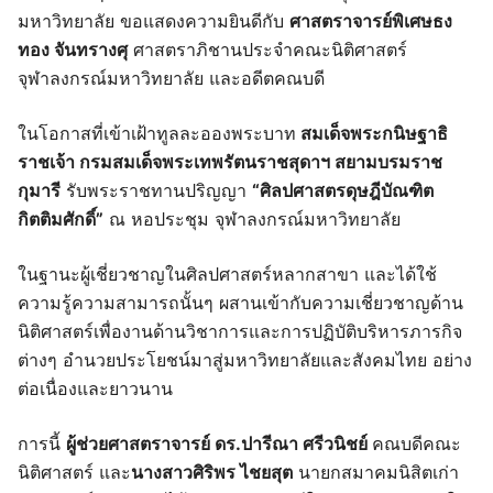
มหาวิทยาลัย ขอแสดงความยินดีกับ
ศาสตราจารย์พิเศษธง
ทอง จันทรางศุ
ศาสตราภิชานประจำคณะนิติศาสตร์
จุฬาลงกรณ์มหาวิทยาลัย และอดีตคณบดี
ในโอกาสที่เข้าเฝ้าทูลละอองพระบาท
สมเด็จพระกนิษฐาธิ
ราชเจ้า กรมสมเด็จพระเทพรัตนราชสุดาฯ สยามบรมราช
กุมารี
รับพระราชทานปริญญา
“ศิลปศาสตรดุษฎีบัณฑิต
กิตติมศักดิ์”
ณ หอประชุม จุฬาลงกรณ์มหาวิทยาลัย
ในฐานะผู้เชี่ยวชาญในศิลปศาสตร์หลากสาขา และได้ใช้
ความรู้ความสามารถนั้นๆ ผสานเข้ากับความเชี่ยวชาญด้าน
นิติศาสตร์เพื่องานด้านวิชาการและการปฏิบัติบริหารภารกิจ
ต่างๆ อำนวยประโยชน์มาสู่มหาวิทยาลัยและสังคมไทย อย่าง
ต่อเนื่องและยาวนาน
การนี้
ผู้ช่วยศาสตราจารย์ ดร.ปารีณา ศรีวนิชย์
คณบดีคณะ
นิติศาสตร์ และ
นางสาวศิริพร ไชยสุต
นายกสมาคมนิสิตเก่า