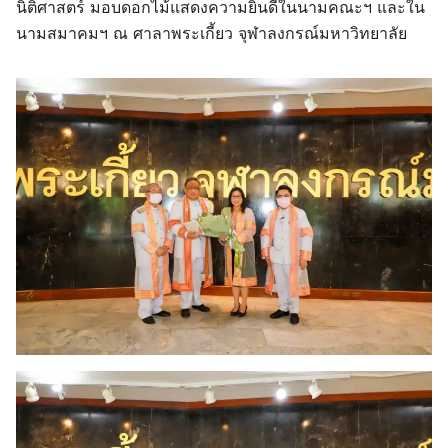
นิติศาสตร์ มอบดอกไม้แสดงความยินดีในนามคณะฯ และใน
นามสมาคมฯ ณ ศาลาพระเกี้ยว จุฬาลงกรณ์มหาวิทยาลัย