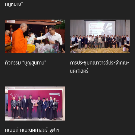
กฎหมาย”
กิจกรรม “บุญสุนทาน”
การประชุมคณาจารย์ประจำคณะ
นิติศาสตร์
คณบดี คณะนิติศาสตร์ จุฬาฯ