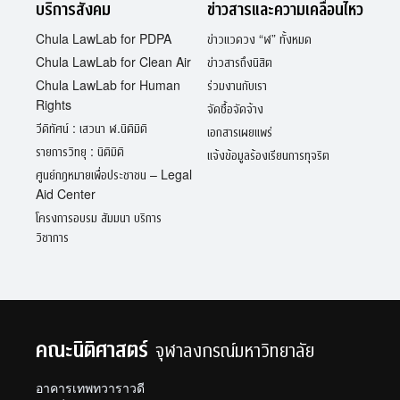
บริการสังคม
ข่าวสารและความเคลื่อนไหว
Chula LawLab for PDPA
ข่าวแวดวง “ฬ” ทั้งหมด
Chula LawLab for Clean Air
ข่าวสารถึงนิสิต
Chula LawLab for Human
ร่วมงานกับเรา
Rights
จัดซื้อจัดจ้าง
วีดิทัศน์ : เสวนา ฬ.นิติมิติ
เอกสารเผยแพร่
รายการวิทยุ : นิติมิติ
แจ้งข้อมูลร้องเรียนการทุจริต
ศูนย์กฎหมายเพื่อประชาชน – Legal
Aid Center
โครงการอบรม สัมมนา บริการ
วิชาการ
คณะนิติศาสตร์
จุฬาลงกรณ์มหาวิทยาลัย
อาคารเทพทวาราวดี