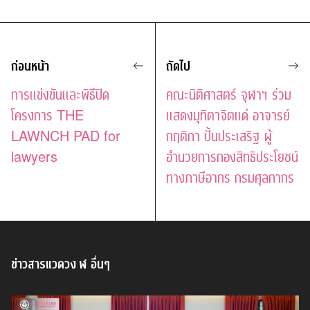
ก่อนหน้า
ถัดไป
การแข่งขันและพิธีปิด
คณะนิติศาสตร์ จุฬาฯ ร่วม
โครงการ THE
แสดงมุทิตาจิตแด่ อาจารย์
LAWNCH PAD for
กฤติกา ปั้นประเสริฐ ผู้
lawyers
อำนวยการกองสิทธิประโยชน์
ทางภาษีอากร กรมศุลกากร
ข่าวสารแวดวง ฬ อื่นๆ