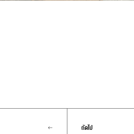
l
ถัดไป