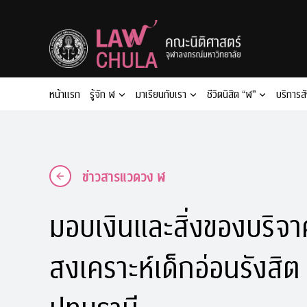
Skip
to
content
หน้าแรก
รู้จัก ฬ
มาเรียนกับเรา
ชีวิตนิสิต “ฬ”
บริการส
ข่าวสารแวดวง ฬ
มอบเงินและสิ่งของบริจา
สงเคราะห์เด็กอ่อนรังสิต
ปทุมธานี