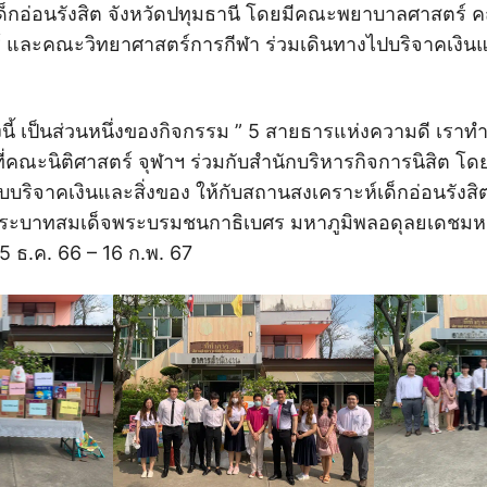
็กอ่อนรังสิต จังหวัดปทุมธานี โดยมีคณะพยาบาลศาสตร์ 
 และคณะวิทยาศาสตร์การกีฬา ร่วมเดินทางไปบริจาคเงินแ
นี้ เป็นส่วนหนึ่งของกิจกรรม ” 5 สายธารแห่งความดี เราทำ
ี่คณะนิติศาสตร์ จุฬาฯ ร่วมกับสำนักบริหารกิจการนิสิต โดย
บริจาคเงินและสิ่งของ ให้กับสถานสงเคราะห์เด็กอ่อนรังสิต
พระบาทสมเด็จพระบรมชนกาธิเบศร มหาภูมิพลอดุลยเดชม
่ 5 ธ.ค. 66 – 16 ก.พ. 67