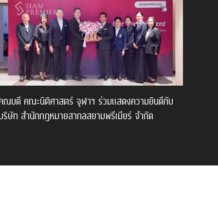
คณบดี คณะนิติศาสตร์ จุฬาฯ ร่วมแสดงความยินดีกับ
บริษัท สำนักกฎหมายสากลสยามพรีเมียร์ จำกัด