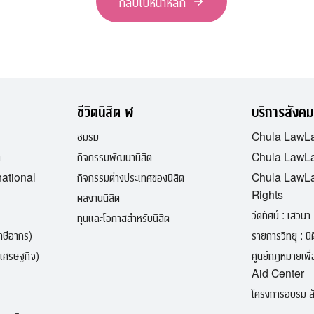
กลับไปหน้าหลัก
ชีวิตนิสิต ฬ
บริการสังคม
ชมรม
Chula LawL
ต
กิจกรรมพัฒนานิสิต
Chula LawLa
national
กิจกรรมต่างประเทศของนิสิต
Chula LawL
Rights
ผลงานนิสิต
วีดิทัศน์ : เสวนา 
ทุนและโอกาสสำหรับนิสิต
ภาษีอากร)
รายการวิทยุ : นิติ
เศรษฐกิจ)
ศูนย์กฎหมายเพ
Aid Center
โครงการอบรม สั